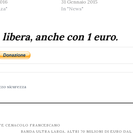
2016
31 Gennaio 2015
nza"
In "News"
 libera, anche con 1 euro.
zzo
sicurezza
NTE CENACOLO FRANCESCANO
BANDA ULTRA LARGA, ALTRI 70 MILIONI DI EURO DAL