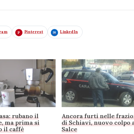
gram
Pinterest
LinkedIn
asa: rubano il
Ancora furti nelle frazio
e, ma prima si
di Schiavi, nuovo colpo 
 il caffè
Salce