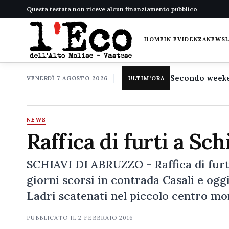
Questa testata non riceve alcun finanziamento pubblico
HOME
IN EVIDENZA
NEWS
VENERDÌ 7 AGOSTO 2026
ULTIM'ORA
NEWS
Raffica di furti a Sch
SCHIAVI DI ABRUZZO - Raffica di furti 
giorni scorsi in contrada Casali e ogg
Ladri scatenati nel piccolo centro mo
PUBBLICATO IL
2 FEBBRAIO 2016