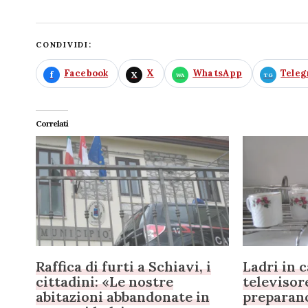
CONDIVIDI:
Facebook
X
WhatsApp
Tele
Correlati
Raffica di furti a Schiavi, i
Ladri in c
cittadini: «Le nostre
televisor
abitazioni abbandonate in
preparano