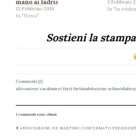
mano ai ladri»
3 Febbraio 
15 Febbraio 2016
In "In evide
In "News"
Sostieni la stampa
Commenti (2)
altovastese
carabinieri
furti
furtiinabitazione
schiavidiabru
I commenti sono chiusi.
Navigazione
ASSOCIAZIONI, DE MARTINO CONFERMATO PRESIDE