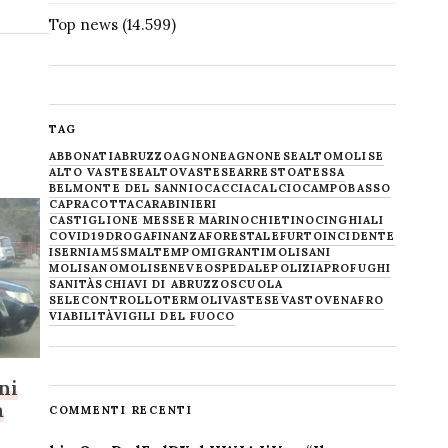
Top news
(14.599)
TAG
ABBONATI
ABRUZZO
AGNONE
AGNONESE
ALTOMOLISE
ALTO VASTESE
ALTOVASTESE
ARRESTO
ATESSA
BELMONTE DEL SANNIO
CACCIA
CALCIO
CAMPOBASSO
CAPRACOTTA
CARABINIERI
CASTIGLIONE MESSER MARINO
CHIETINO
CINGHIALI
COVID19
DROGA
FINANZA
FORESTALE
FURTO
INCIDENTE
ISERNIA
M5S
MALTEMPO
MIGRANTI
MOLISANI
MOLISANO
MOLISE
NEVE
OSPEDALE
POLIZIA
PROFUGHI
SANITÀ
SCHIAVI DI ABRUZZO
SCUOLA
SELECONTROLLO
TERMOLI
VASTESE
VASTO
VENAFRO
VIABILITÀ
VIGILI DEL FUOCO
ni
a
COMMENTI RECENTI