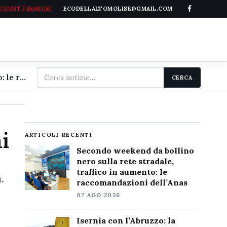
CCOUNT PREMIUM
ECODELLALTOMOLISE@GMAIL.COM
Cerca
Secondo weekend da bollino nero sulla rete stradale, traffico in aumento: le raccomandazioni dell'Anas
CERCA
nel
sito
i
ARTICOLI RECENTI
Secondo weekend da bollino
nero sulla rete stradale,
traffico in aumento: le
.
raccomandazioni dell’Anas
07 AGO 2026
Isernia con l’Abruzzo: la