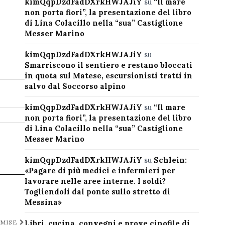
kimQqpDzdFadDXrkHWJAJiY
su
“Il mare
non porta fiori”, la presentazione del libro
di Lina Colacillo nella “sua” Castiglione
Messer Marino
kimQqpDzdFadDXrkHWJAJiY
su
Smarriscono il sentiero e restano bloccati
in quota sul Matese, escursionisti tratti in
salvo dal Soccorso alpino
kimQqpDzdFadDXrkHWJAJiY
su
“Il mare
non porta fiori”, la presentazione del libro
di Lina Colacillo nella “sua” Castiglione
Messer Marino
kimQqpDzdFadDXrkHWJAJiY
su
Schlein:
«Pagare di più medici e infermieri per
lavorare nelle aree interne. I soldi?
Togliendoli dal ponte sullo stretto di
Messina»
Libri, cucina, convegni e prove cinofile di
 MISE