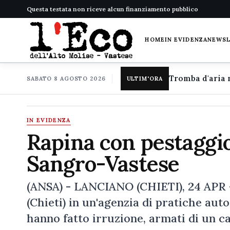
Questa testata non riceve alcun finanziamento pubblico
HOME
IN EVIDENZA
NEWS
SABATO 8 AGOSTO 2026
ULTIM'ORA
IN EVIDENZA
Rapina con pestaggio
Sangro-Vastese
(ANSA) - LANCIANO (CHIETI), 24 APR -
(Chieti) in un'agenzia di pratiche aut
hanno fatto irruzione, armati di un c