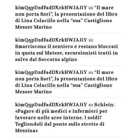
kimQqpDzdFadDXrkHWJAJiY
su
“Il mare
non porta fiori”, la presentazione del libro
di Lina Colacillo nella “sua” Castiglione
Messer Marino
kimQqpDzdFadDXrkHWJAJiY
su
Smarriscono il sentiero e restano bloccati
in quota sul Matese, escursionisti tratti in
salvo dal Soccorso alpino
kimQqpDzdFadDXrkHWJAJiY
su
“Il mare
non porta fiori”, la presentazione del libro
di Lina Colacillo nella “sua” Castiglione
Messer Marino
kimQqpDzdFadDXrkHWJAJiY
su
Schlein:
«Pagare di più medici e infermieri per
lavorare nelle aree interne. I soldi?
Togliendoli dal ponte sullo stretto di
Messina»