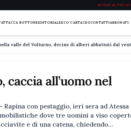
ACCEDI AL TUO A
L'ATTACCA BOTTONE
EDITORIALE
ECO CARTACEO
CONTATTI
ABBONATI
, caccia all’uomo nel
 Rapina con pestaggio, ieri sera ad Atessa
omobilistiche dove tre uomini a viso copert
acciavite e di una catena, chiedendo…