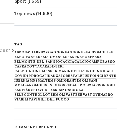
Sport
(1.639)
Top news
(14.600)
TAG
UORE”
ABBONATI
ABRUZZO
AGNONE
AGNONESE
ALTOMOLISE
ALTO VASTESE
ALTOVASTESE
ARRESTO
ATESSA
BELMONTE DEL SANNIO
CACCIA
CALCIO
CAMPOBASSO
CAPRACOTTA
CARABINIERI
CASTIGLIONE MESSER MARINO
CHIETINO
CINGHIALI
COVID19
DROGA
FINANZA
FORESTALE
FURTO
INCIDENTE
ISERNIA
M5S
MALTEMPO
MIGRANTI
MOLISANI
MOLISANO
MOLISE
NEVE
OSPEDALE
POLIZIA
PROFUGHI
SANITÀ
SCHIAVI DI ABRUZZO
SCUOLA
SELECONTROLLO
TERMOLI
VASTESE
VASTO
VENAFRO
VIABILITÀ
VIGILI DEL FUOCO
COMMENTI RECENTI