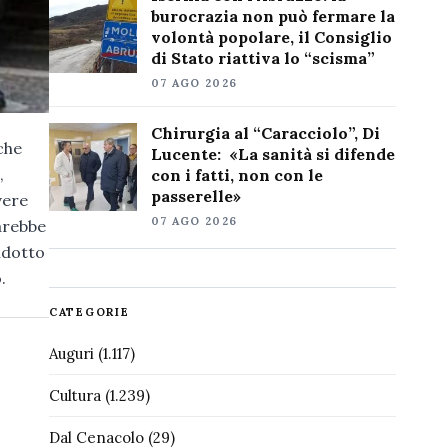
burocrazia non può fermare la
volontà popolare, il Consiglio
di Stato riattiva lo “scisma”
07 AGO 2026
Chirurgia al “Caracciolo”, Di
che
Lucente: «La sanità si difende
,
con i fatti, non con le
passerelle»
vere
07 AGO 2026
arebbe
ndotto
.
CATEGORIE
Auguri
(1.117)
Cultura
(1.239)
Dal Cenacolo
(29)