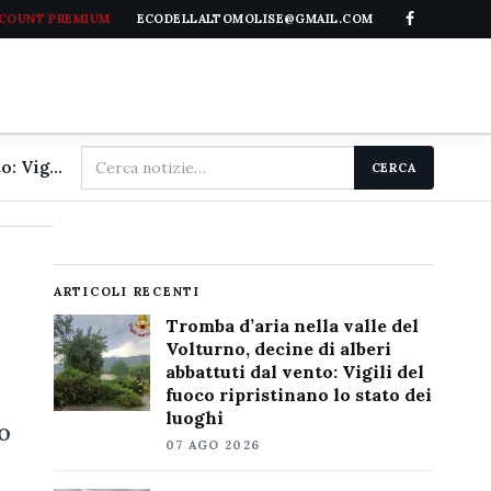
CCOUNT PREMIUM
ECODELLALTOMOLISE@GMAIL.COM
Cerca
Tromba d'aria nella valle del Volturno, decine di alberi abbattuti dal vento: Vigili del fuoco ripristinano lo stato dei luoghi
CERCA
nel
sito
ARTICOLI RECENTI
Tromba d’aria nella valle del
Volturno, decine di alberi
abbattuti dal vento: Vigili del
fuoco ripristinano lo stato dei
luoghi
o
07 AGO 2026