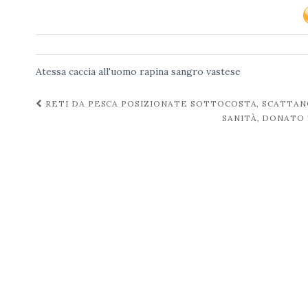
Atessa
caccia all'uomo
rapina
sangro
vastese
Navigazione
RETI DA PESCA POSIZIONATE SOTTOCOSTA, SCATTAN
SANITÀ, DONATO
post