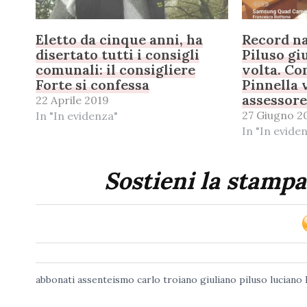
Eletto da cinque anni, ha
Record na
disertato tutti i consigli
Piluso gi
comunali: il consigliere
volta. Co
Forte si confessa
Pinnella 
assessor
22 Aprile 2019
27 Giugno 2
In "In evidenza"
In "In evide
Sostieni la stampa
abbonati
assenteismo
carlo troiano
giuliano piluso
luciano 