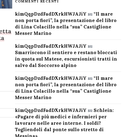
COMMENTI RECENTI
kimQqpDzdFadDXrkHWJAJiY
su
“Il mare
non porta fiori”, la presentazione del libro
di Lina Colacillo nella “sua” Castiglione
vetta
Messer Marino
ta
kimQqpDzdFadDXrkHWJAJiY
su
Smarriscono il sentiero e restano bloccati
in quota sul Matese, escursionisti tratti in
salvo dal Soccorso alpino
kimQqpDzdFadDXrkHWJAJiY
su
“Il mare
non porta fiori”, la presentazione del libro
di Lina Colacillo nella “sua” Castiglione
Messer Marino
kimQqpDzdFadDXrkHWJAJiY
su
Schlein:
«Pagare di più medici e infermieri per
lavorare nelle aree interne. I soldi?
Togliendoli dal ponte sullo stretto di
Messina»