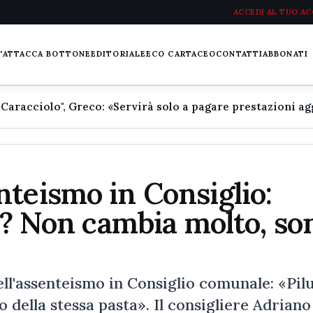
ACCEDI AL TUO A
L'ATTACCA BOTTONE
EDITORIALE
ECO CARTACEO
CONTATTI
ABBONATI
teismo in Consiglio:
io? Non cambia molto, so
'assenteismo in Consiglio comunale: «Pil
 della stessa pasta». Il consigliere Adriano