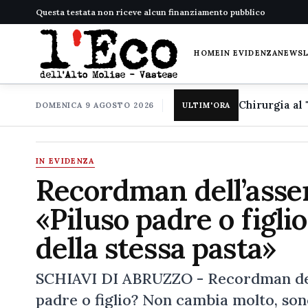
Questa testata non riceve alcun finanziamento pubblico
HOME
IN EVIDENZA
NEWS
DOMENICA 9 AGOSTO 2026
ULTIM'ORA
IN EVIDENZA
Recordman dell’assen
«Piluso padre o figl
della stessa pasta»
SCHIAVI DI ABRUZZO - Recordman dell
padre o figlio? Non cambia molto, sono