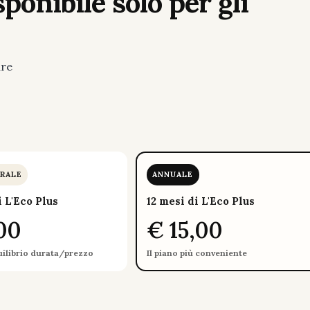
ponibile solo per gli
ure
.
RALE
ANNUALE
i L'Eco Plus
12 mesi di L'Eco Plus
00
€ 15,00
uilibrio durata/prezzo
Il piano più conveniente