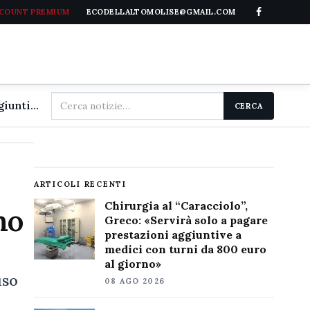
CCOUNT PREMIUM
ECODELLALTOMOLISE@GMAIL.COM
Cerca
Chirurgia al "Caracciolo", Greco: «Servirà solo a pagare prestazioni aggiuntive a medici con turni da 800 euro al giorno»
CERCA
nel
sito
ARTICOLI RECENTI
Chirurgia al “Caracciolo”,
no
Greco: «Servirà solo a pagare
prestazioni aggiuntive a
medici con turni da 800 euro
al giorno»
uso
08 AGO 2026