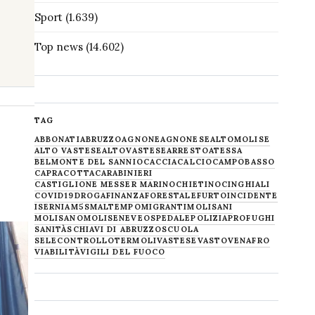
Sport
(1.639)
Top news
(14.602)
TAG
ABBONATI
ABRUZZO
AGNONE
AGNONESE
ALTOMOLISE
ALTO VASTESE
ALTOVASTESE
ARRESTO
ATESSA
BELMONTE DEL SANNIO
CACCIA
CALCIO
CAMPOBASSO
CAPRACOTTA
CARABINIERI
CASTIGLIONE MESSER MARINO
CHIETINO
CINGHIALI
COVID19
DROGA
FINANZA
FORESTALE
FURTO
INCIDENTE
ISERNIA
M5S
MALTEMPO
MIGRANTI
MOLISANI
MOLISANO
MOLISE
NEVE
OSPEDALE
POLIZIA
PROFUGHI
SANITÀ
SCHIAVI DI ABRUZZO
SCUOLA
SELECONTROLLO
TERMOLI
VASTESE
VASTO
VENAFRO
VIABILITÀ
VIGILI DEL FUOCO