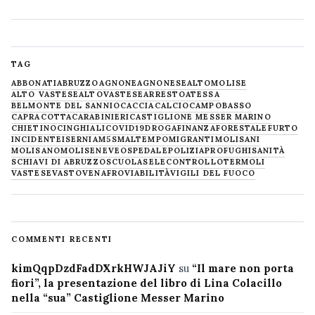
TAG
ABBONATI
ABRUZZO
AGNONE
AGNONESE
ALTOMOLISE
ALTO VASTESE
ALTOVASTESE
ARRESTO
ATESSA
BELMONTE DEL SANNIO
CACCIA
CALCIO
CAMPOBASSO
CAPRACOTTA
CARABINIERI
CASTIGLIONE MESSER MARINO
CHIETINO
CINGHIALI
COVID19
DROGA
FINANZA
FORESTALE
FURTO
INCIDENTE
ISERNIA
M5S
MALTEMPO
MIGRANTI
MOLISANI
MOLISANO
MOLISE
NEVE
OSPEDALE
POLIZIA
PROFUGHI
SANITÀ
SCHIAVI DI ABRUZZO
SCUOLA
SELECONTROLLO
TERMOLI
VASTESE
VASTO
VENAFRO
VIABILITÀ
VIGILI DEL FUOCO
COMMENTI RECENTI
kimQqpDzdFadDXrkHWJAJiY
su
“Il mare non porta
fiori”, la presentazione del libro di Lina Colacillo
nella “sua” Castiglione Messer Marino