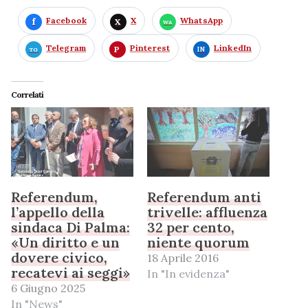
Facebook
X
WhatsApp
Telegram
Pinterest
LinkedIn
Correlati
Referendum,
Referendum anti
l’appello della
trivelle: affluenza
sindaca Di Palma:
32 per cento,
«Un diritto e un
niente quorum
dovere civico,
18 Aprile 2016
recatevi ai seggi»
In "In evidenza"
6 Giugno 2025
In "News"