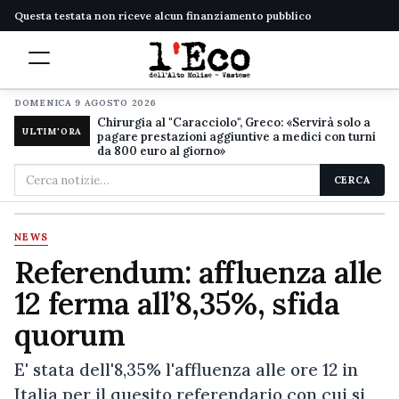
Questa testata non riceve alcun finanziamento pubblico
DOMENICA 9 AGOSTO 2026
Chirurgia al "Caracciolo", Greco: «Servirà solo a
ULTIM'ORA
pagare prestazioni aggiuntive a medici con turni
da 800 euro al giorno»
Cerca
CERCA
nel
sito
NEWS
Referendum: affluenza alle
12 ferma all’8,35%, sfida
quorum
E' stata dell'8,35% l'affluenza alle ore 12 in
Italia per il quesito referendario con cui si