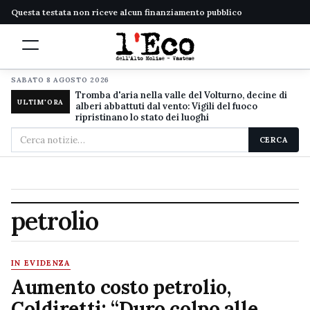
Questa testata non riceve alcun finanziamento pubblico
SABATO 8 AGOSTO 2026
Tromba d'aria nella valle del Volturno, decine di
ULTIM'ORA
alberi abbattuti dal vento: Vigili del fuoco
ripristinano lo stato dei luoghi
Cerca
CERCA
nel
sito
petrolio
IN EVIDENZA
Aumento costo petrolio,
Coldiretti: “Duro colpo alle