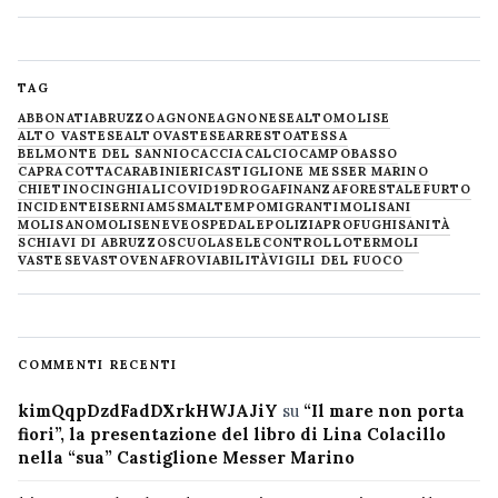
TAG
ABBONATI
ABRUZZO
AGNONE
AGNONESE
ALTOMOLISE
ALTO VASTESE
ALTOVASTESE
ARRESTO
ATESSA
BELMONTE DEL SANNIO
CACCIA
CALCIO
CAMPOBASSO
CAPRACOTTA
CARABINIERI
CASTIGLIONE MESSER MARINO
CHIETINO
CINGHIALI
COVID19
DROGA
FINANZA
FORESTALE
FURTO
INCIDENTE
ISERNIA
M5S
MALTEMPO
MIGRANTI
MOLISANI
MOLISANO
MOLISE
NEVE
OSPEDALE
POLIZIA
PROFUGHI
SANITÀ
SCHIAVI DI ABRUZZO
SCUOLA
SELECONTROLLO
TERMOLI
VASTESE
VASTO
VENAFRO
VIABILITÀ
VIGILI DEL FUOCO
COMMENTI RECENTI
kimQqpDzdFadDXrkHWJAJiY
su
“Il mare non porta
fiori”, la presentazione del libro di Lina Colacillo
nella “sua” Castiglione Messer Marino