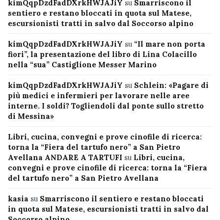
kimQqpDzdFadDXrkHWJAJiY
su
Smarriscono il
sentiero e restano bloccati in quota sul Matese,
escursionisti tratti in salvo dal Soccorso alpino
kimQqpDzdFadDXrkHWJAJiY
su
“Il mare non porta
fiori”, la presentazione del libro di Lina Colacillo
nella “sua” Castiglione Messer Marino
kimQqpDzdFadDXrkHWJAJiY
su
Schlein: «Pagare di
più medici e infermieri per lavorare nelle aree
interne. I soldi? Togliendoli dal ponte sullo stretto
di Messina»
Libri, cucina, convegni e prove cinofile di ricerca:
torna la “Fiera del tartufo nero” a San Pietro
Avellana ANDARE A TARTUFI
su
Libri, cucina,
convegni e prove cinofile di ricerca: torna la “Fiera
del tartufo nero” a San Pietro Avellana
kasia
su
Smarriscono il sentiero e restano bloccati
in quota sul Matese, escursionisti tratti in salvo dal
Soccorso alpino