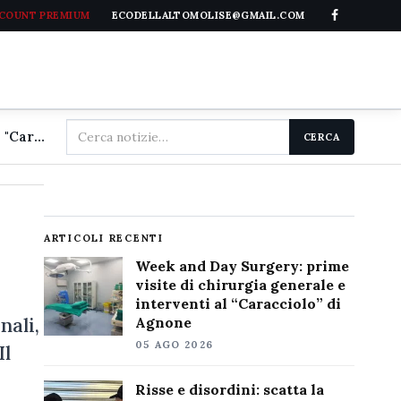
CCOUNT PREMIUM
ECODELLALTOMOLISE@GMAIL.COM
Cerca
Week and Day Surgery: prime visite di chirurgia generale e interventi al "Caracciolo" di Agnone
CERCA
nel
sito
ARTICOLI RECENTI
Week and Day Surgery: prime
visite di chirurgia generale e
interventi al “Caracciolo” di
nali,
Agnone
05 AGO 2026
Il
Risse e disordini: scatta la