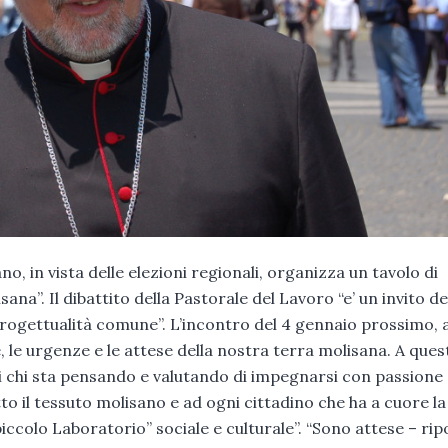
, in vista delle elezioni regionali, organizza un tavolo di
ana”. Il dibattito della Pastorale del Lavoro “e’ un invito de
rogettualità comune”. L’incontro del 4 gennaio prossimo, 
 le urgenze e le attese della nostra terra molisana. A ques
re di chi sta pensando e valutando di impegnarsi con passione
tto il tessuto molisano e ad ogni cittadino che ha a cuore la
iccolo Laboratorio” sociale e culturale”. “Sono attese – rip