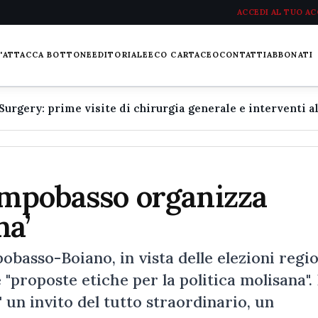
ACCEDI AL TUO A
L'ATTACCA BOTTONE
EDITORIALE
ECO CARTACEO
CONTATTI
ABBONATI
Campobasso organizza
ma’
sso-Boiano, in vista delle elezioni regio
"proposte etiche per la politica molisana". 
' un invito del tutto straordinario, un