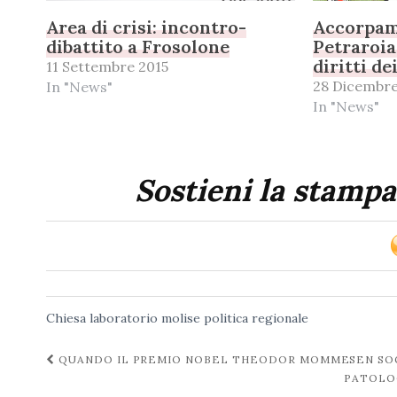
Area di crisi: incontro-
Accorpam
dibattito a Frosolone
Petraroia:
diritti de
11 Settembre 2015
28 Dicembre
In "News"
In "News"
Sostieni la stampa
Chiesa
laboratorio
molise
politica
regionale
Navigazione
QUANDO IL PREMIO NOBEL THEODOR MOMMESEN SO
PATOLO
post