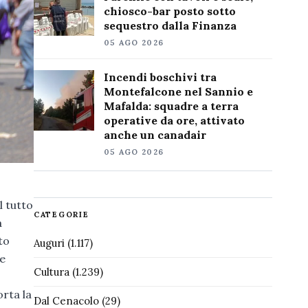
chiosco-bar posto sotto
sequestro dalla Finanza
05 AGO 2026
Incendi boschivi tra
Montefalcone nel Sannio e
Mafalda: squadre a terra
operative da ore, attivato
anche un canadair
05 AGO 2026
l tutto
CATEGORIE
a
to
Auguri
(1.117)
 e
Cultura
(1.239)
orta la
Dal Cenacolo
(29)