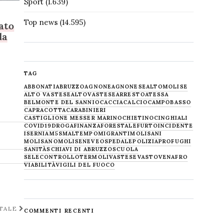
Sport
(1.639)
Top news
(14.595)
ato
da
TAG
ABBONATI
ABRUZZO
AGNONE
AGNONESE
ALTOMOLISE
ALTO VASTESE
ALTOVASTESE
ARRESTO
ATESSA
BELMONTE DEL SANNIO
CACCIA
CALCIO
CAMPOBASSO
CAPRACOTTA
CARABINIERI
CASTIGLIONE MESSER MARINO
CHIETINO
CINGHIALI
COVID19
DROGA
FINANZA
FORESTALE
FURTO
INCIDENTE
ISERNIA
M5S
MALTEMPO
MIGRANTI
MOLISANI
MOLISANO
MOLISE
NEVE
OSPEDALE
POLIZIA
PROFUGHI
SANITÀ
SCHIAVI DI ABRUZZO
SCUOLA
SELECONTROLLO
TERMOLI
VASTESE
VASTO
VENAFRO
VIABILITÀ
VIGILI DEL FUOCO
ATALE
COMMENTI RECENTI