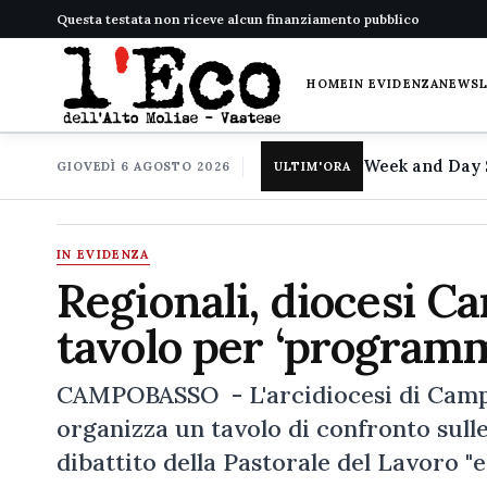
Questa testata non riceve alcun finanziamento pubblico
HOME
IN EVIDENZA
NEWS
GIOVEDÌ 6 AGOSTO 2026
ULTIM'ORA
IN EVIDENZA
Regionali, diocesi 
tavolo per ‘program
CAMPOBASSO - L'arcidiocesi di Campoba
organizza un tavolo di confronto sulle 
dibattito della Pastorale del Lavoro "e