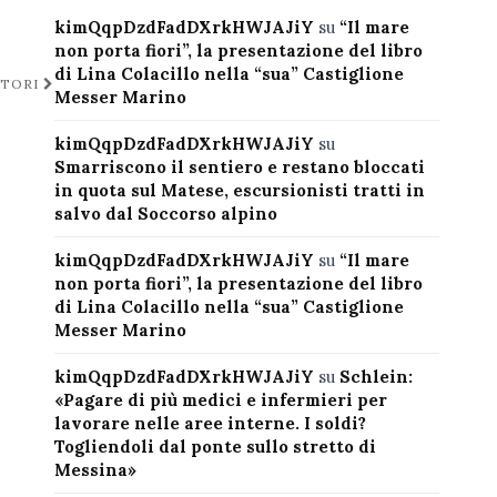
kimQqpDzdFadDXrkHWJAJiY
su
“Il mare
non porta fiori”, la presentazione del libro
di Lina Colacillo nella “sua” Castiglione
TTORI
Messer Marino
kimQqpDzdFadDXrkHWJAJiY
su
Smarriscono il sentiero e restano bloccati
in quota sul Matese, escursionisti tratti in
salvo dal Soccorso alpino
kimQqpDzdFadDXrkHWJAJiY
su
“Il mare
non porta fiori”, la presentazione del libro
di Lina Colacillo nella “sua” Castiglione
Messer Marino
kimQqpDzdFadDXrkHWJAJiY
su
Schlein:
«Pagare di più medici e infermieri per
lavorare nelle aree interne. I soldi?
Togliendoli dal ponte sullo stretto di
Messina»