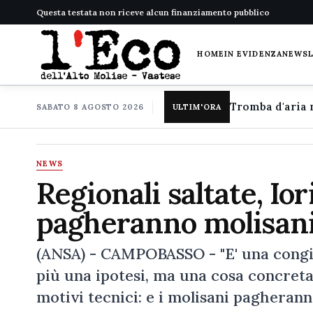
Questa testata non riceve alcun finanziamento pubblico
HOME
IN EVIDENZA
NEWS
SABATO 8 AGOSTO 2026
ULTIM'ORA
NEWS
Regionali saltate, Ior
pagheranno molisan
(ANSA) - CAMPOBASSO - "E' una congiura
più una ipotesi, ma una cosa concreta
motivi tecnici: e i molisani pagherann