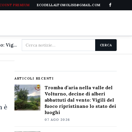
CCOUNT PREMIUM
ECODELLALTOMOLISE@GMAIL.COM
Cerca
Tromba d'aria nella valle del Volturno, decine di alberi abbattuti dal vento: Vigili del fuoco ripristinano lo stato dei luoghi
CERCA
nel
sito
,
ARTICOLI RECENTI
Tromba d’aria nella valle del
Volturno, decine di alberi
abbattuti dal vento: Vigili del
n è
fuoco ripristinano lo stato dei
luoghi
07 AGO 2026