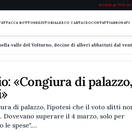
ACCEDI AL TUO A
L'ATTACCA BOTTONE
EDITORIALE
ECO CARTACEO
CONTATTI
ABBONATI
io: «Congiura di palazzo
i»
 di palazzo, l'ipotesi che il voto slitti no
. Dovevano superare il 4 marzo, solo per
o le spese".…