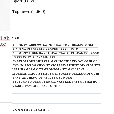
Sport
(1.639)
Top news
(14.600)
i gli
TAG
nte
ABBONATI
ABRUZZO
AGNONE
AGNONESE
ALTOMOLISE
ALTO VASTESE
ALTOVASTESE
ARRESTO
ATESSA
BELMONTE DEL SANNIO
CACCIA
CALCIO
CAMPOBASSO
CAPRACOTTA
CARABINIERI
CASTIGLIONE MESSER MARINO
CHIETINO
CINGHIALI
COVID19
DROGA
FINANZA
FORESTALE
FURTO
INCIDENTE
ISERNIA
M5S
MALTEMPO
MIGRANTI
MOLISANI
MOLISANO
MOLISE
NEVE
OSPEDALE
POLIZIA
PROFUGHI
SANITÀ
SCHIAVI DI ABRUZZO
SCUOLA
SELECONTROLLO
TERMOLI
VASTESE
VASTO
VENAFRO
VIABILITÀ
VIGILI DEL FUOCO
COMMENTI RECENTI