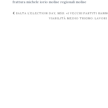
frattura
michele iorio
molise
regionali molise
Navigazione
SALTA L’ELECTION DAY, M5S: «I VECCHI PARTITI HANNO
VIABILITÀ MEDIO TRIGNO: LAVOR
post