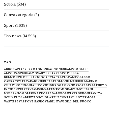
Scuola
(534)
Senza categoria
(2)
Sport
(1.639)
Top news
(14.598)
TAG
ABBONATI
ABRUZZO
AGNONE
AGNONESE
ALTOMOLISE
ALTO VASTESE
ALTOVASTESE
ARRESTO
ATESSA
BELMONTE DEL SANNIO
CACCIA
CALCIO
CAMPOBASSO
CAPRACOTTA
CARABINIERI
CASTIGLIONE MESSER MARINO
CHIETINO
CINGHIALI
COVID19
DROGA
FINANZA
FORESTALE
FURTO
INCIDENTE
ISERNIA
M5S
MALTEMPO
MIGRANTI
MOLISANI
MOLISANO
MOLISE
NEVE
OSPEDALE
POLIZIA
PROFUGHI
SANITÀ
SCHIAVI DI ABRUZZO
SCUOLA
SELECONTROLLO
TERMOLI
VASTESE
VASTO
VENAFRO
VIABILITÀ
VIGILI DEL FUOCO