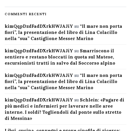
COMMENTI RECENTI
kimQqpDzdFadDXrkHWJAJiY
su
“Il mare non porta
fiori”, la presentazione del libro di Lina Colacillo
nella “sua” Castiglione Messer Marino
kimQqpDzdFadDXrkHWJAJiY
su
Smarriscono il
sentiero e restano bloccati in quota sul Matese,
escursionisti tratti in salvo dal Soccorso alpino
kimQqpDzdFadDXrkHWJAJiY
su
“Il mare non porta
fiori”, la presentazione del libro di Lina Colacillo
nella “sua” Castiglione Messer Marino
kimQqpDzdFadDXrkHWJAJiY
su
Schlein: «Pagare di
più medici e infermieri per lavorare nelle aree
interne. I soldi? Togliendoli dal ponte sullo stretto
di Messina»
Libri, cucina, convegni e prove cinofile di ricerca: