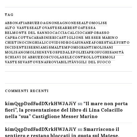
TAG
ABBONATI
ABRUZZO
AGNONE
AGNONESE
ALTOMOLISE
ALTO VASTESE
ALTOVASTESE
ARRESTO
ATESSA
BELMONTE DEL SANNIO
CACCIA
CALCIO
CAMPOBASSO
CAPRACOTTA
CARABINIERI
CASTIGLIONE MESSER MARINO
CHIETINO
CINGHIALI
COVID19
DROGA
FINANZA
FORESTALE
FURTO
INCIDENTE
ISERNIA
M5S
MALTEMPO
MIGRANTI
MOLISANI
MOLISANO
MOLISE
NEVE
OSPEDALE
POLIZIA
PROFUGHI
SANITÀ
SCHIAVI DI ABRUZZO
SCUOLA
SELECONTROLLO
TERMOLI
VASTESE
VASTO
VENAFRO
VIABILITÀ
VIGILI DEL FUOCO
COMMENTI RECENTI
kimQqpDzdFadDXrkHWJAJiY
su
“Il mare non porta
fiori”, la presentazione del libro di Lina Colacillo
nella “sua” Castiglione Messer Marino
kimQqpDzdFadDXrkHWJAJiY
su
Smarriscono il
sentiero e restano bloccati in quota sul Matese,