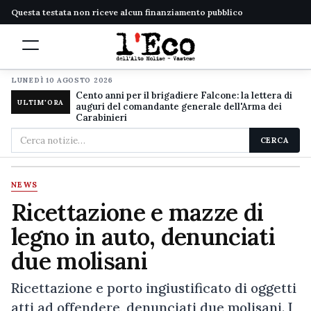
Questa testata non riceve alcun finanziamento pubblico
LUNEDÌ 10 AGOSTO 2026
Cento anni per il brigadiere Falcone: la lettera di
ULTIM'ORA
auguri del comandante generale dell'Arma dei
Carabinieri
Cerca
CERCA
nel
sito
NEWS
Ricettazione e mazze di
legno in auto, denunciati
due molisani
Ricettazione e porto ingiustificato di oggetti
atti ad offendere, denunciati due molisani. I