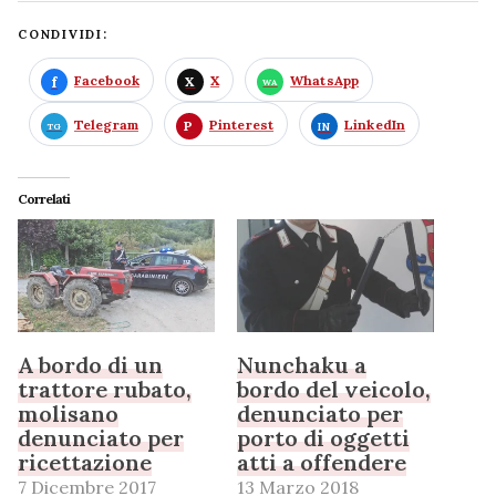
CONDIVIDI:
Facebook
X
WhatsApp
Telegram
Pinterest
LinkedIn
Correlati
A bordo di un
Nunchaku a
trattore rubato,
bordo del veicolo,
molisano
denunciato per
denunciato per
porto di oggetti
ricettazione
atti a offendere
7 Dicembre 2017
13 Marzo 2018