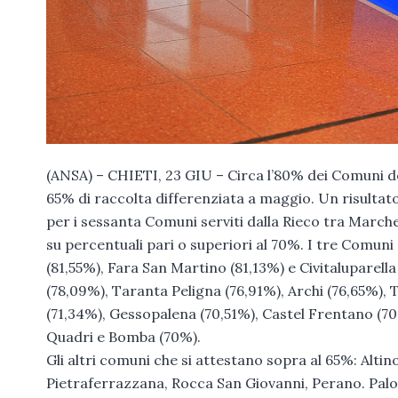
(ANSA) – CHIETI, 23 GIU – Circa l’80% dei Comuni del
65% di raccolta differenziata a maggio. Un risultat
per i sessanta Comuni serviti dalla Rieco tra Marche
su percentuali pari o superiori al 70%. I tre Comuni
(81,55%), Fara San Martino (81,13%) e Civitaluparel
(78,09%), Taranta Peligna (76,91%), Archi (76,65%), 
(71,34%), Gessopalena (70,51%), Castel Frentano (70,
Quadri e Bomba (70%).
Gli altri comuni che si attestano sopra al 65%: Al
Pietraferrazzana, Rocca San Giovanni, Perano. Palo