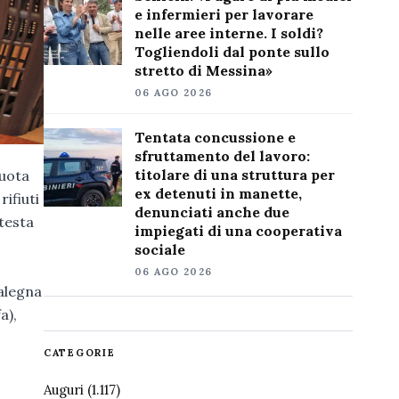
e infermieri per lavorare
nelle aree interne. I soldi?
Togliendoli dal ponte sullo
stretto di Messina»
06 AGO 2026
Tentata concussione e
sfruttamento del lavoro:
titolare di una struttura per
quota
ex detenuti in manette,
ifiuti
denunciati anche due
ttesta
impiegati di una cooperativa
o
sociale
06 AGO 2026
calegna
a),
CATEGORIE
Auguri
(1.117)