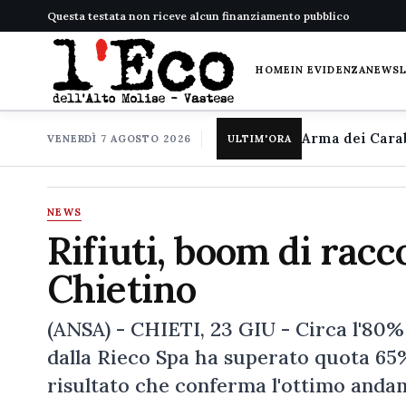
Questa testata non riceve alcun finanziamento pubblico
HOME
IN EVIDENZA
NEWS
VENERDÌ 7 AGOSTO 2026
ULTIM'ORA
NEWS
Rifiuti, boom di racc
Chietino
(ANSA) - CHIETI, 23 GIU - Circa l'80% 
dalla Rieco Spa ha superato quota 65%
risultato che conferma l'ottimo andam