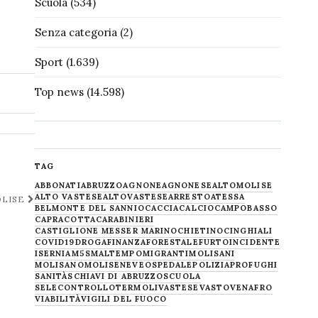
Scuola
(534)
Senza categoria
(2)
Sport
(1.639)
Top news
(14.598)
TAG
ABBONATI
ABRUZZO
AGNONE
AGNONESE
ALTOMOLISE
ALTO VASTESE
ALTOVASTESE
ARRESTO
ATESSA
OLISE
BELMONTE DEL SANNIO
CACCIA
CALCIO
CAMPOBASSO
CAPRACOTTA
CARABINIERI
CASTIGLIONE MESSER MARINO
CHIETINO
CINGHIALI
COVID19
DROGA
FINANZA
FORESTALE
FURTO
INCIDENTE
ISERNIA
M5S
MALTEMPO
MIGRANTI
MOLISANI
MOLISANO
MOLISE
NEVE
OSPEDALE
POLIZIA
PROFUGHI
SANITÀ
SCHIAVI DI ABRUZZO
SCUOLA
SELECONTROLLO
TERMOLI
VASTESE
VASTO
VENAFRO
VIABILITÀ
VIGILI DEL FUOCO