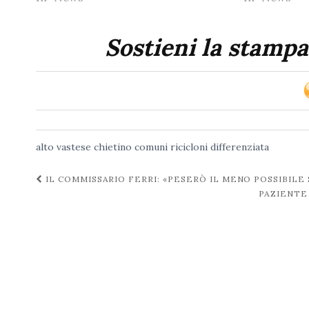
Sostieni la stampa
alto vastese
chietino
comuni ricicloni
differenziata
Navigazione
IL COMMISSARIO FERRI: «PESERÒ IL MENO POSSIBILE
PAZIENTE
post