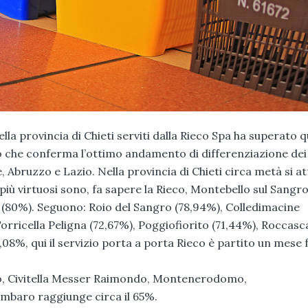
la provincia di Chieti serviti dalla Rieco Spa ha superato 
o che conferma l’ottimo andamento di differenziazione dei r
, Abruzzo e Lazio. Nella provincia di Chieti circa metà si a
 più virtuosi sono, fa sapere la Rieco, Montebello sul Sangr
la (80%). Seguono: Roio del Sangro (78,94%), Colledimacine
Torricella Peligna (72,67%), Poggiofiorito (71,44%), Roccas
08%, qui il servizio porta a porta Rieco è partito un mese f
tino, Civitella Messer Raimondo, Montenerodomo,
mbaro raggiunge circa il 65%.