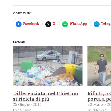
CONDIVIDI:
Facebook
X
WhatsApp
Tele
Correlati
Differenziata: nel Chietino
Rifiuti, a
si ricicla di più
porta a p
25 Giugno 2014
20 Marzo 2
In "News"
In "News"