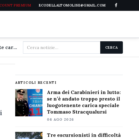
CCOUNT PREMIUM
ECODELLALTOMOLISE@GMAIL.COM
Cerca
Arma dei Carabinieri in lutto: se n'è andato troppo presto il luogotenente carica speciale Tommaso Stracqualursi
CERCA
nel
sito
ARTICOLI RECENTI
Arma dei Carabinieri in lutto:
se n’è andato troppo presto il
luogotenente carica speciale
i
Tommaso Stracqualursi
06 AGO 2026
Tre escursionisti in difficoltà