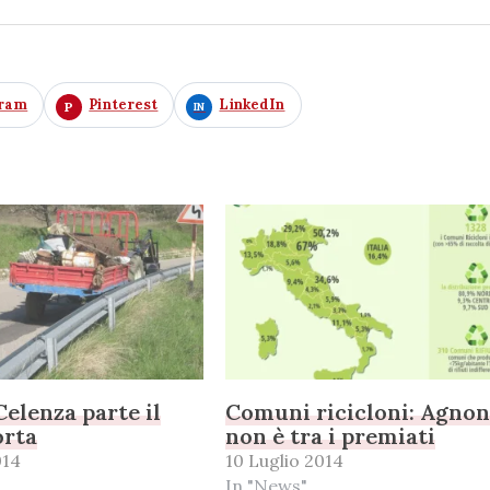
gram
Pinterest
LinkedIn
 Celenza parte il
Comuni ricicloni: Agno
orta
non è tra i premiati
014
10 Luglio 2014
In "News"