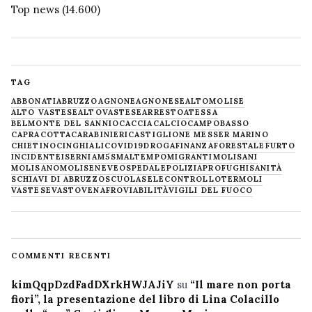
Top news
(14.600)
TAG
ABBONATI
ABRUZZO
AGNONE
AGNONESE
ALTOMOLISE
ALTO VASTESE
ALTOVASTESE
ARRESTO
ATESSA
BELMONTE DEL SANNIO
CACCIA
CALCIO
CAMPOBASSO
CAPRACOTTA
CARABINIERI
CASTIGLIONE MESSER MARINO
CHIETINO
CINGHIALI
COVID19
DROGA
FINANZA
FORESTALE
FURTO
INCIDENTE
ISERNIA
M5S
MALTEMPO
MIGRANTI
MOLISANI
MOLISANO
MOLISE
NEVE
OSPEDALE
POLIZIA
PROFUGHI
SANITÀ
SCHIAVI DI ABRUZZO
SCUOLA
SELECONTROLLO
TERMOLI
VASTESE
VASTO
VENAFRO
VIABILITÀ
VIGILI DEL FUOCO
COMMENTI RECENTI
kimQqpDzdFadDXrkHWJAJiY
su
“Il mare non porta
fiori”, la presentazione del libro di Lina Colacillo