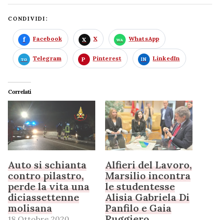
CONDIVIDI:
Facebook
X
WhatsApp
Telegram
Pinterest
LinkedIn
Correlati
Auto si schianta
Alfieri del Lavoro,
contro pilastro,
Marsilio incontra
perde la vita una
le studentesse
diciassettenne
Alisia Gabriela Di
molisana
Panfilo e Gaia
Ruggiero
18 Ottobre 2020