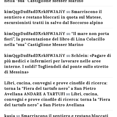
nella “sua” Castiglione Messer Marino
kimQqpDzdFadDXrkHWJAJiY
su
Smarriscono il
sentiero e restano bloccati in quota sul Matese,
escursionisti tratti in salvo dal Soccorso alpino
kimQqpDzdFadDXrkHWJAJiY
su
“Il mare non porta
fiori”, la presentazione del libro di Lina Colacillo
nella “sua” Castiglione Messer Marino
kimQqpDzdFadDXrkHWJAJiY
su
Schlein: «Pagare di
più medici e infermieri per lavorare nelle aree
interne. I soldi? Togliendoli dal ponte sullo stretto
di Messina»
Libri, cucina, convegni e prove cinofile di ricerca:
torna la “Fiera del tartufo nero” a San Pietro
Avellana ANDARE A TARTUFI
su
Libri, cucina,
convegni e prove cinofile di ricerca: torna la “Fiera
del tartufo nero” a San Pietro Avellana
kasia
su
Smarriscono il sentiero e restano bloccati