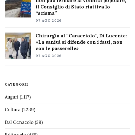
non può fermare la volontà popolare,
il Consiglio di Stato riattiva lo
“scisma”
07 AGO 2026
Chirurgia al “Caracciolo”, Di Lucente:
«La sanità si difende con i fatti, non
con le passerelle»
07 AGO 2026
CATEGORIE
Auguri
(1.117)
Cultura
(1.239)
Dal Cenacolo
(29)
Editoriale
(485)