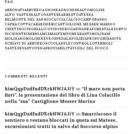
TAG
ABBONATI
ABRUZZO
AGNONE
AGNONESE
ALTOMOLISE
ALTO VASTESE
ALTOVASTESE
ARRESTO
ATESSA
BELMONTE DEL SANNIO
CACCIA
CALCIO
CAMPOBASSO
CAPRACOTTA
CARABINIERI
CASTIGLIONE MESSER MARINO
CHIETINO
CINGHIALI
COVID19
DROGA
FINANZA
FORESTALE
FURTO
INCIDENTE
ISERNIA
M5S
MALTEMPO
MIGRANTI
MOLISANI
MOLISANO
MOLISE
NEVE
OSPEDALE
POLIZIA
PROFUGHI
SANITÀ
SCHIAVI DI ABRUZZO
SCUOLA
SELECONTROLLO
TERMOLI
VASTESE
VASTO
VENAFRO
VIABILITÀ
VIGILI DEL FUOCO
COMMENTI RECENTI
kimQqpDzdFadDXrkHWJAJiY
su
“Il mare non porta
fiori”, la presentazione del libro di Lina Colacillo
nella “sua” Castiglione Messer Marino
kimQqpDzdFadDXrkHWJAJiY
su
Smarriscono il
sentiero e restano bloccati in quota sul Matese,
escursionisti tratti in salvo dal Soccorso alpino