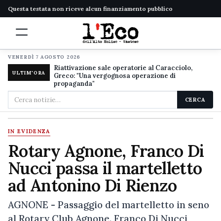
Questa testata non riceve alcun finanziamento pubblico
VENERDÌ 7 AGOSTO 2026
Riattivazione sale operatorie al Caracciolo,
ULTIM'ORA
Greco: "Una vergognosa operazione di
propaganda"
Cerca
CERCA
nel
sito
IN EVIDENZA
Rotary Agnone, Franco Di
Nucci passa il martelletto
ad Antonino Di Rienzo
AGNONE - Passaggio del martelletto in seno
al Rotary Club Agnone. Franco Di Nucci