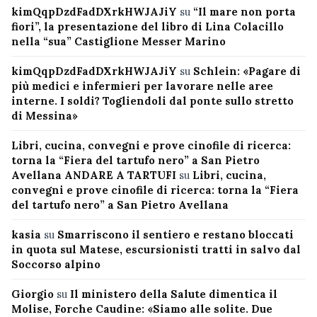
kimQqpDzdFadDXrkHWJAJiY
su
“Il mare non porta
fiori”, la presentazione del libro di Lina Colacillo
nella “sua” Castiglione Messer Marino
kimQqpDzdFadDXrkHWJAJiY
su
Schlein: «Pagare di
più medici e infermieri per lavorare nelle aree
interne. I soldi? Togliendoli dal ponte sullo stretto
di Messina»
Libri, cucina, convegni e prove cinofile di ricerca:
torna la “Fiera del tartufo nero” a San Pietro
Avellana ANDARE A TARTUFI
su
Libri, cucina,
convegni e prove cinofile di ricerca: torna la “Fiera
del tartufo nero” a San Pietro Avellana
kasia
su
Smarriscono il sentiero e restano bloccati
in quota sul Matese, escursionisti tratti in salvo dal
Soccorso alpino
Giorgio
su
Il ministero della Salute dimentica il
Molise, Forche Caudine: «Siamo alle solite. Due