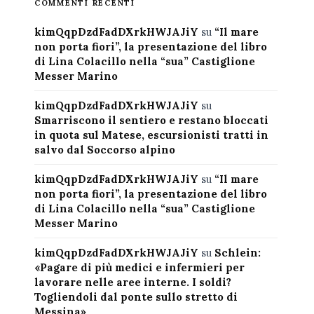
COMMENTI RECENTI
kimQqpDzdFadDXrkHWJAJiY
su
“Il mare
non porta fiori”, la presentazione del libro
di Lina Colacillo nella “sua” Castiglione
Messer Marino
kimQqpDzdFadDXrkHWJAJiY
su
Smarriscono il sentiero e restano bloccati
in quota sul Matese, escursionisti tratti in
salvo dal Soccorso alpino
kimQqpDzdFadDXrkHWJAJiY
su
“Il mare
non porta fiori”, la presentazione del libro
di Lina Colacillo nella “sua” Castiglione
Messer Marino
kimQqpDzdFadDXrkHWJAJiY
su
Schlein:
«Pagare di più medici e infermieri per
lavorare nelle aree interne. I soldi?
Togliendoli dal ponte sullo stretto di
Messina»