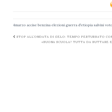
4marzo
accise benzina
elezioni
guerra d'etiopia
salvini
vot
Navigazione
STOP ALL’ONDATA DI GELO: TEMPO PERTURBATO CON
«BUONA SCUOLA? TUTTA DA BUTTARE E 
post