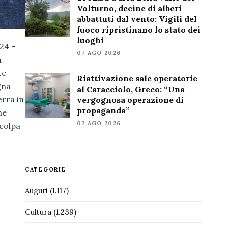
Volturno, decine di alberi
abbattuti dal vento: Vigili del
fuoco ripristinano lo stato dei
luoghi
 24 –
07 AGO 2026
a
Le
Riattivazione sale operatorie
gna
al Caracciolo, Greco: “Una
erra in
vergognosa operazione di
propaganda”
he
07 AGO 2026
 colpa
CATEGORIE
Auguri
(1.117)
Cultura
(1.239)