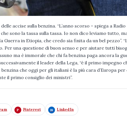
delle accise sulla benzina. “L’anno scorso – spiega a Radio
e, che sono la tassa sulla tassa. Io non dico leviamo tutto, m
 Guerra in Etiopia, che credo sia finita da un bel pezzo”. “
ro. Per una questione di buon senso e per aiutare tutti biso
 nessuno ma è immorale che chi fa benzina paga ancora la gu
successivamente il leader della Lega, “è il primo impegno c
benzina che oggi per gli italiani è la più cara d’Europa per
e il primo consiglio dei ministri”.
gram
Pinterest
LinkedIn