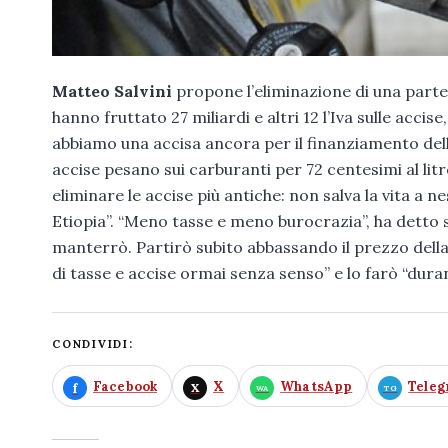
Matteo Salvini
propone l’eliminazione di una parte 
hanno fruttato 27 miliardi e altri 12 l’Iva sulle accis
abbiamo una accisa ancora per il finanziamento della
accise pesano sui carburanti per 72 centesimi al lit
eliminare le accise più antiche: non salva la vita a
Etiopia”. “Meno tasse e meno burocrazia”, ha detto 
manterrò. Partirò subito abbassando il prezzo della 
di tasse e accise ormai senza senso” e lo farò “durant
CONDIVIDI:
Facebook
X
WhatsApp
Tele