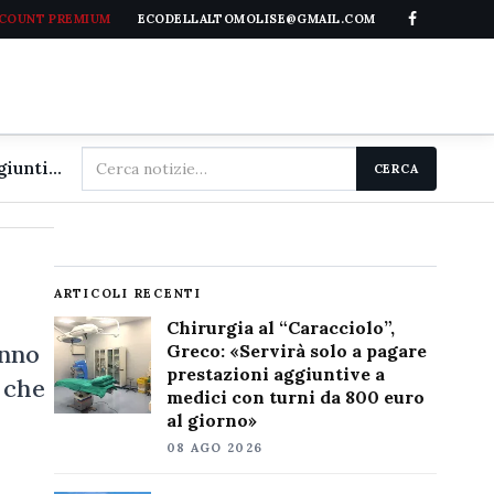
CCOUNT PREMIUM
ECODELLALTOMOLISE@GMAIL.COM
Cerca
Chirurgia al "Caracciolo", Greco: «Servirà solo a pagare prestazioni aggiuntive a medici con turni da 800 euro al giorno»
CERCA
nel
sito
ARTICOLI RECENTI
Chirurgia al “Caracciolo”,
anno
Greco: «Servirà solo a pagare
prestazioni aggiuntive a
, che
medici con turni da 800 euro
al giorno»
08 AGO 2026