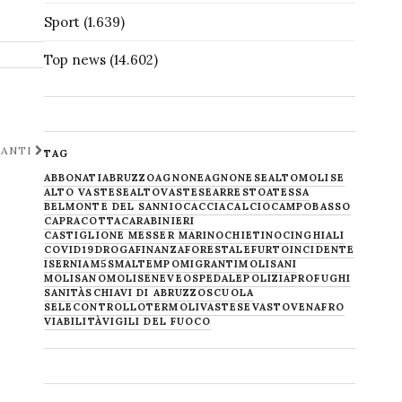
Sport
(1.639)
Top news
(14.602)
NANTI
TAG
ABBONATI
ABRUZZO
AGNONE
AGNONESE
ALTOMOLISE
ALTO VASTESE
ALTOVASTESE
ARRESTO
ATESSA
BELMONTE DEL SANNIO
CACCIA
CALCIO
CAMPOBASSO
CAPRACOTTA
CARABINIERI
CASTIGLIONE MESSER MARINO
CHIETINO
CINGHIALI
COVID19
DROGA
FINANZA
FORESTALE
FURTO
INCIDENTE
ISERNIA
M5S
MALTEMPO
MIGRANTI
MOLISANI
MOLISANO
MOLISE
NEVE
OSPEDALE
POLIZIA
PROFUGHI
SANITÀ
SCHIAVI DI ABRUZZO
SCUOLA
SELECONTROLLO
TERMOLI
VASTESE
VASTO
VENAFRO
VIABILITÀ
VIGILI DEL FUOCO