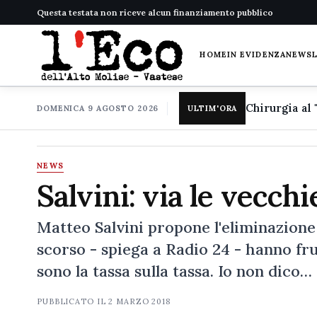
Questa testata non riceve alcun finanziamento pubblico
HOME
IN EVIDENZA
NEWS
DOMENICA 9 AGOSTO 2026
ULTIM'ORA
NEWS
Salvini: via le vecch
Matteo Salvini propone l'eliminazione 
scorso - spiega a Radio 24 - hanno frutt
sono la tassa sulla tassa. Io non dico…
PUBBLICATO IL
2 MARZO 2018