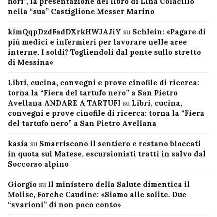
fiori”, la presentazione del libro di Lina Colacillo
nella “sua” Castiglione Messer Marino
kimQqpDzdFadDXrkHWJAJiY
su
Schlein: «Pagare di
più medici e infermieri per lavorare nelle aree
interne. I soldi? Togliendoli dal ponte sullo stretto
di Messina»
Libri, cucina, convegni e prove cinofile di ricerca:
torna la “Fiera del tartufo nero” a San Pietro
Avellana ANDARE A TARTUFI
su
Libri, cucina,
convegni e prove cinofile di ricerca: torna la “Fiera
del tartufo nero” a San Pietro Avellana
kasia
su
Smarriscono il sentiero e restano bloccati
in quota sul Matese, escursionisti tratti in salvo dal
Soccorso alpino
Giorgio
su
Il ministero della Salute dimentica il
Molise, Forche Caudine: «Siamo alle solite. Due
“svarioni” di non poco conto»