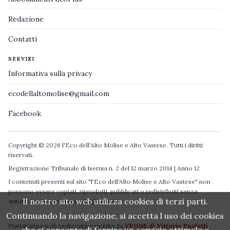
Redazione
Contatti
SERVIZI
Informativa sulla privacy
ecodellaltomolise@gmail.com
Facebook
Copyright © 2026 l'Eco dell'Alto Molise e Alto Vastese. Tutti i diritti
riservati.
Registrazione Tribunale di Isernia n. 2 del 12 marzo 2014 | Anno 12
I contenuti presenti sul sito "l'Eco dell'Alto Molise e Alto Vastese" non
possono essere copiati, riprodotti, pubblicati o redistribuiti senza
Il nostro sito web utilizza cookies di terzi parti.
autorizzazione espressa degli autori.
Continuando la navigazione, si accetta l uso dei cookies
Piattaforma web realizzata e gestita da
VPONE di Vittorio Paoletti