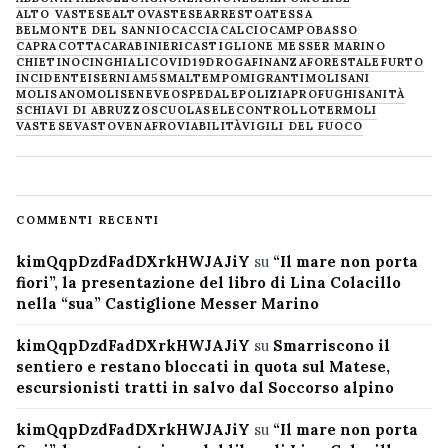
ALTO VASTESE
ALTOVASTESE
ARRESTO
ATESSA
BELMONTE DEL SANNIO
CACCIA
CALCIO
CAMPOBASSO
CAPRACOTTA
CARABINIERI
CASTIGLIONE MESSER MARINO
CHIETINO
CINGHIALI
COVID19
DROGA
FINANZA
FORESTALE
FURTO
INCIDENTE
ISERNIA
M5S
MALTEMPO
MIGRANTI
MOLISANI
MOLISANO
MOLISE
NEVE
OSPEDALE
POLIZIA
PROFUGHI
SANITÀ
SCHIAVI DI ABRUZZO
SCUOLA
SELECONTROLLO
TERMOLI
VASTESE
VASTO
VENAFRO
VIABILITÀ
VIGILI DEL FUOCO
COMMENTI RECENTI
kimQqpDzdFadDXrkHWJAJiY
su
“Il mare non porta
fiori”, la presentazione del libro di Lina Colacillo
nella “sua” Castiglione Messer Marino
kimQqpDzdFadDXrkHWJAJiY
su
Smarriscono il
sentiero e restano bloccati in quota sul Matese,
escursionisti tratti in salvo dal Soccorso alpino
kimQqpDzdFadDXrkHWJAJiY
su
“Il mare non porta