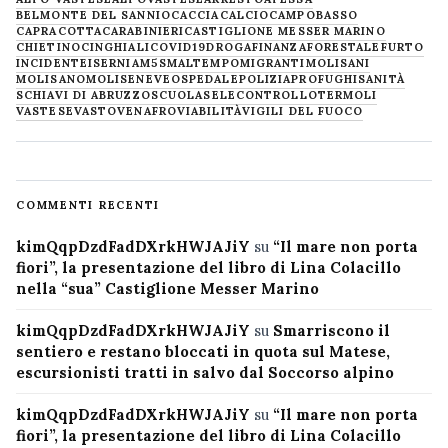
BELMONTE DEL SANNIO
CACCIA
CALCIO
CAMPOBASSO
CAPRACOTTA
CARABINIERI
CASTIGLIONE MESSER MARINO
CHIETINO
CINGHIALI
COVID19
DROGA
FINANZA
FORESTALE
FURTO
INCIDENTE
ISERNIA
M5S
MALTEMPO
MIGRANTI
MOLISANI
MOLISANO
MOLISE
NEVE
OSPEDALE
POLIZIA
PROFUGHI
SANITÀ
SCHIAVI DI ABRUZZO
SCUOLA
SELECONTROLLO
TERMOLI
VASTESE
VASTO
VENAFRO
VIABILITÀ
VIGILI DEL FUOCO
COMMENTI RECENTI
kimQqpDzdFadDXrkHWJAJiY
su
“Il mare non porta
fiori”, la presentazione del libro di Lina Colacillo
nella “sua” Castiglione Messer Marino
kimQqpDzdFadDXrkHWJAJiY
su
Smarriscono il
sentiero e restano bloccati in quota sul Matese,
escursionisti tratti in salvo dal Soccorso alpino
kimQqpDzdFadDXrkHWJAJiY
su
“Il mare non porta
fiori”, la presentazione del libro di Lina Colacillo