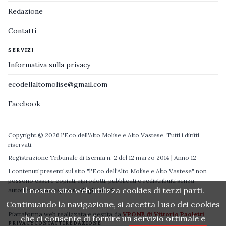
Redazione
Contatti
SERVIZI
Informativa sulla privacy
ecodellaltomolise@gmail.com
Facebook
Copyright © 2026 l'Eco dell'Alto Molise e Alto Vastese. Tutti i diritti
riservati.
Registrazione Tribunale di Isernia n. 2 del 12 marzo 2014 | Anno 12
I contenuti presenti sul sito "l'Eco dell'Alto Molise e Alto Vastese" non
possono essere copiati, riprodotti, pubblicati o redistribuiti senza
Il nostro sito web utilizza cookies di terzi parti.
autorizzazione espressa degli autori.
Continuando la navigazione, si accetta l uso dei cookies
Piattaforma web realizzata e gestita da
VPONE di Vittorio Paoletti
che ci consente di fornire un servizio ottimale e
PRIVACY
CONTATTI
REDAZIONE