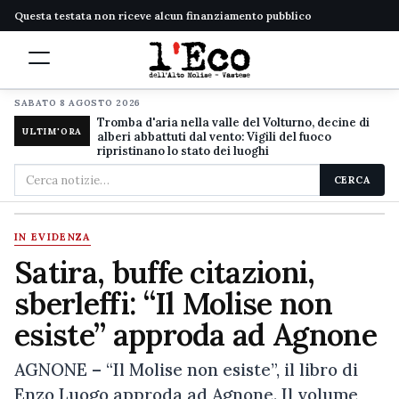
Questa testata non riceve alcun finanziamento pubblico
SABATO 8 AGOSTO 2026
Tromba d'aria nella valle del Volturno, decine di
ULTIM'ORA
alberi abbattuti dal vento: Vigili del fuoco
ripristinano lo stato dei luoghi
Cerca
CERCA
nel
sito
IN EVIDENZA
Satira, buffe citazioni,
sberleffi: “Il Molise non
esiste” approda ad Agnone
AGNONE – “Il Molise non esiste”, il libro di
Enzo Luogo approda ad Agnone. Il volume