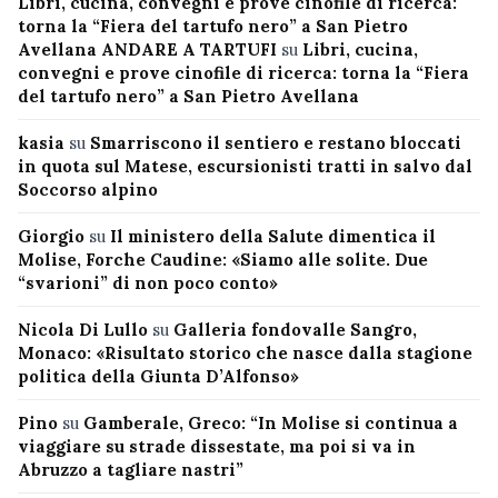
Libri, cucina, convegni e prove cinofile di ricerca:
torna la “Fiera del tartufo nero” a San Pietro
Avellana ANDARE A TARTUFI
su
Libri, cucina,
convegni e prove cinofile di ricerca: torna la “Fiera
del tartufo nero” a San Pietro Avellana
kasia
su
Smarriscono il sentiero e restano bloccati
in quota sul Matese, escursionisti tratti in salvo dal
Soccorso alpino
Giorgio
su
Il ministero della Salute dimentica il
Molise, Forche Caudine: «Siamo alle solite. Due
“svarioni” di non poco conto»
Nicola Di Lullo
su
Galleria fondovalle Sangro,
Monaco: «Risultato storico che nasce dalla stagione
politica della Giunta D’Alfonso»
Pino
su
Gamberale, Greco: “In Molise si continua a
viaggiare su strade dissestate, ma poi si va in
Abruzzo a tagliare nastri”