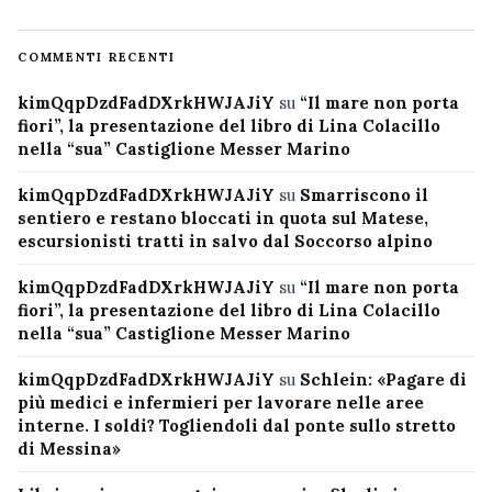
COMMENTI RECENTI
kimQqpDzdFadDXrkHWJAJiY
su
“Il mare non porta
fiori”, la presentazione del libro di Lina Colacillo
nella “sua” Castiglione Messer Marino
kimQqpDzdFadDXrkHWJAJiY
su
Smarriscono il
sentiero e restano bloccati in quota sul Matese,
escursionisti tratti in salvo dal Soccorso alpino
kimQqpDzdFadDXrkHWJAJiY
su
“Il mare non porta
fiori”, la presentazione del libro di Lina Colacillo
nella “sua” Castiglione Messer Marino
kimQqpDzdFadDXrkHWJAJiY
su
Schlein: «Pagare di
più medici e infermieri per lavorare nelle aree
interne. I soldi? Togliendoli dal ponte sullo stretto
di Messina»