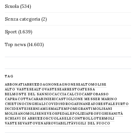
Scuola
(534)
Senza categoria
(2)
Sport
(1.639)
Top news
(14.603)
TAG
ABBONATI
ABRUZZO
AGNONE
AGNONESE
ALTOMOLISE
ALTO VASTESE
ALTOVASTESE
ARRESTO
ATESSA
BELMONTE DEL SANNIO
CACCIA
CALCIO
CAMPOBASSO
CAPRACOTTA
CARABINIERI
CASTIGLIONE MESSER MARINO
CHIETINO
CINGHIALI
COVID19
DROGA
FINANZA
FORESTALE
FURTO
INCIDENTE
ISERNIA
M5S
MALTEMPO
MIGRANTI
MOLISANI
MOLISANO
MOLISE
NEVE
OSPEDALE
POLIZIA
PROFUGHI
SANITÀ
SCHIAVI DI ABRUZZO
SCUOLA
SELECONTROLLO
TERMOLI
VASTESE
VASTO
VENAFRO
VIABILITÀ
VIGILI DEL FUOCO