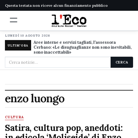
Questa testata non riceve alcun finanziamento pubblico
LUNEDÌ 10 AGOSTO 2026
Aree interne e servizi tagliati, l'assessora
ULTIM'ORA
Cerbaso: «Le disuguaglianze non sono inevitabili,
sono inaccettabili»
Cerca
CERCA
nel
sito
enzo luongo
CULTURA
Satira, cultura pop, aneddoti:
in edicola ‘Moliseide’ di Enzo