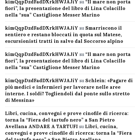
kimQqpDzdFadDXrkHWJAJiY
su
“Il mare non porta
fiori”, la presentazione del libro di Lina Colacillo
nella “sua” Castiglione Messer Marino
kimQqpDzdFadDXrkHWJAJiY
su
Smarriscono il
sentiero e restano bloccati in quota sul Matese,
escursionisti tratti in salvo dal Soccorso alpino
kimQqpDzdFadDXrkHWJAJiY
su
“Il mare non porta
fiori”, la presentazione del libro di Lina Colacillo
nella “sua” Castiglione Messer Marino
kimQqpDzdFadDXrkHWJAJiY
su
Schlein: «Pagare di
più medici e infermieri per lavorare nelle aree
interne. I soldi? Togliendoli dal ponte sullo stretto
di Messina»
Libri, cucina, convegni e prove cinofile di ricerca:
torna la “Fiera del tartufo nero” a San Pietro
Avellana ANDARE A TARTUFI
su
Libri, cucina,
convegni e prove cinofile di ricerca: torna la “Fiera
del tartufo nero” a San Pietro Avellana