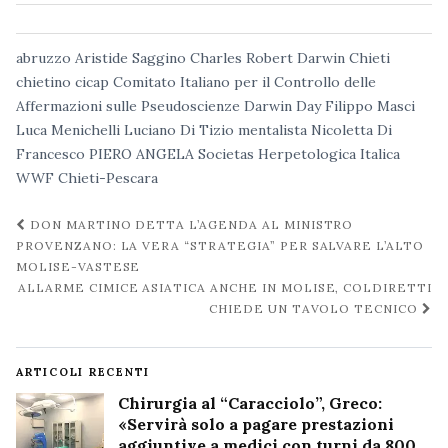
abruzzo
Aristide Saggino
Charles Robert Darwin
Chieti
chietino
cicap
Comitato Italiano per il Controllo delle
Affermazioni sulle Pseudoscienze
Darwin Day
Filippo Masci
Luca Menichelli
Luciano Di Tizio
mentalista
Nicoletta Di
Francesco
PIERO ANGELA
Societas Herpetologica Italica
WWF Chieti-Pescara
Navigazione
DON MARTINO DETTA L’AGENDA AL MINISTRO
post
PROVENZANO: LA VERA “STRATEGIA” PER SALVARE L’ALTO
MOLISE-VASTESE
ALLARME CIMICE ASIATICA ANCHE IN MOLISE, COLDIRETTI
CHIEDE UN TAVOLO TECNICO
ARTICOLI RECENTI
Chirurgia al “Caracciolo”, Greco:
«Servirà solo a pagare prestazioni
aggiuntive a medici con turni da 800