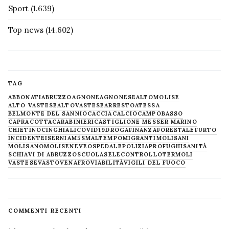
Sport
(1.639)
Top news
(14.602)
TAG
ABBONATI
ABRUZZO
AGNONE
AGNONESE
ALTOMOLISE
ALTO VASTESE
ALTOVASTESE
ARRESTO
ATESSA
BELMONTE DEL SANNIO
CACCIA
CALCIO
CAMPOBASSO
CAPRACOTTA
CARABINIERI
CASTIGLIONE MESSER MARINO
CHIETINO
CINGHIALI
COVID19
DROGA
FINANZA
FORESTALE
FURTO
INCIDENTE
ISERNIA
M5S
MALTEMPO
MIGRANTI
MOLISANI
MOLISANO
MOLISE
NEVE
OSPEDALE
POLIZIA
PROFUGHI
SANITÀ
SCHIAVI DI ABRUZZO
SCUOLA
SELECONTROLLO
TERMOLI
VASTESE
VASTO
VENAFRO
VIABILITÀ
VIGILI DEL FUOCO
COMMENTI RECENTI