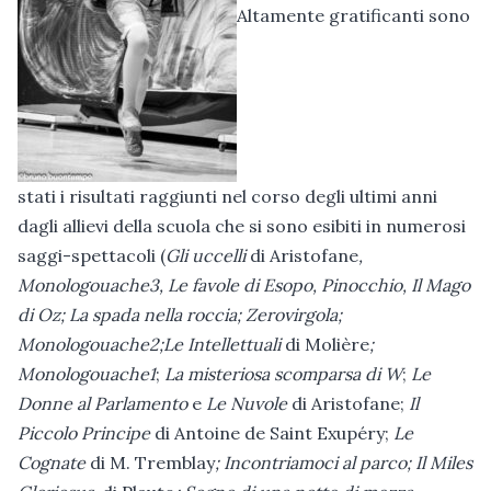
Altamente gratificanti sono
stati i risultati raggiunti nel corso degli ultimi anni
dagli allievi della scuola che si sono esibiti in numerosi
saggi-spettacoli (
Gli uccelli
di Aristofane
,
Monologouache3, Le favole di Esopo, Pinocchio, Il Mago
di Oz; La spada nella roccia; Zerovirgola;
Monologouache2;Le Intellettuali
di Molière
;
Monologouache1
;
La misteriosa scomparsa di W
;
Le
Donne al Parlamento
e
Le Nuvole
di Aristofane;
Il
Piccolo Principe
di Antoine de Saint Exupéry;
Le
Cognate
di M. Tremblay
; Incontriamoci al parco; Il Miles