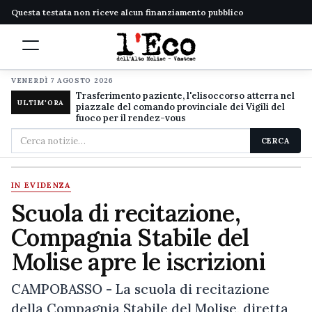
Questa testata non riceve alcun finanziamento pubblico
VENERDÌ 7 AGOSTO 2026
Trasferimento paziente, l'elisoccorso atterra nel
ULTIM'ORA
piazzale del comando provinciale dei Vigili del
fuoco per il rendez-vous
Cerca
CERCA
nel
sito
IN EVIDENZA
Scuola di recitazione,
Compagnia Stabile del
Molise apre le iscrizioni
CAMPOBASSO - La scuola di recitazione
della Compagnia Stabile del Molise, diretta