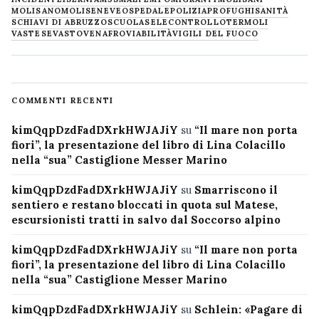
MOLISANO
MOLISE
NEVE
OSPEDALE
POLIZIA
PROFUGHI
SANITÀ
SCHIAVI DI ABRUZZO
SCUOLA
SELECONTROLLO
TERMOLI
VASTESE
VASTO
VENAFRO
VIABILITÀ
VIGILI DEL FUOCO
COMMENTI RECENTI
kimQqpDzdFadDXrkHWJAJiY
su
“Il mare non porta
fiori”, la presentazione del libro di Lina Colacillo
nella “sua” Castiglione Messer Marino
kimQqpDzdFadDXrkHWJAJiY
su
Smarriscono il
sentiero e restano bloccati in quota sul Matese,
escursionisti tratti in salvo dal Soccorso alpino
kimQqpDzdFadDXrkHWJAJiY
su
“Il mare non porta
fiori”, la presentazione del libro di Lina Colacillo
nella “sua” Castiglione Messer Marino
kimQqpDzdFadDXrkHWJAJiY
su
Schlein: «Pagare di