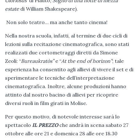
Gloriosus
di Plauto
; Sogno di una notte di mezza
estate
di William Shakespeare).
Non solo teatro… ma anche tanto cinema!
Nella nostra scuola, infatti, al termine di due cicli di
lezioni sulla recitazione cinematografica, sono stati
realizzati due cortometraggi diretti da Simone
Zeoli: “
Bureaukratòs”
e “
At the end of horizon”
; tale
esperienza ha consentito agli allievi di vivere il set e di
sperimentare le tecniche dell’interpretazione
cinematografica. Inoltre, alcune produzioni hanno
attinto dal nostro bacino di allievi per ricoprire
diversi ruoli in film girati in Molise.
Per questo motivo, di notevole interesse sarà lo
spettacolo
IL PREZZO
che andrà in scena sabato 27
ottobre alle ore 21 e domenica 28 alle ore 18.30