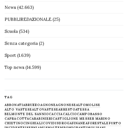
News
(42.663)
PUBBLIREDAZIONALE
(25)
Scuola
(534)
Senza categoria
(2)
Sport
(1.639)
Top news
(14.599)
TAG
ABBONATI
ABRUZZO
AGNONE
AGNONESE
ALTOMOLISE
ALTO VASTESE
ALTOVASTESE
ARRESTO
ATESSA
BELMONTE DEL SANNIO
CACCIA
CALCIO
CAMPOBASSO
CAPRACOTTA
CARABINIERI
CASTIGLIONE MESSER MARINO
CHIETINO
CINGHIALI
COVID19
DROGA
FINANZA
FORESTALE
FURTO
INCIDENTE
ISERNIA
M5S
MALTEMPO
MIGRANTI
MOLISANI