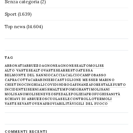
Senza categoria
(2)
Sport
(1.639)
Top news
(14.604)
TAG
ABBONATI
ABRUZZO
AGNONE
AGNONESE
ALTOMOLISE
ALTO VASTESE
ALTOVASTESE
ARRESTO
ATESSA
BELMONTE DEL SANNIO
CACCIA
CALCIO
CAMPOBASSO
CAPRACOTTA
CARABINIERI
CASTIGLIONE MESSER MARINO
CHIETINO
CINGHIALI
COVID19
DROGA
FINANZA
FORESTALE
FURTO
INCIDENTE
ISERNIA
M5S
MALTEMPO
MIGRANTI
MOLISANI
MOLISANO
MOLISE
NEVE
OSPEDALE
POLIZIA
PROFUGHI
SANITÀ
SCHIAVI DI ABRUZZO
SCUOLA
SELECONTROLLO
TERMOLI
VASTESE
VASTO
VENAFRO
VIABILITÀ
VIGILI DEL FUOCO
COMMENTI RECENTI