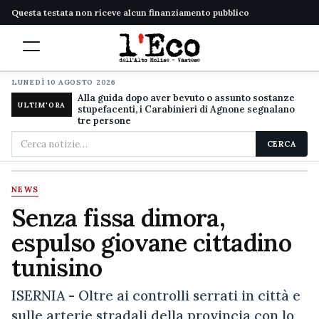
Questa testata non riceve alcun finanziamento pubblico
LUNEDÌ 10 AGOSTO 2026
Alla guida dopo aver bevuto o assunto sostanze
ULTIM'ORA
stupefacenti, i Carabinieri di Agnone segnalano
tre persone
Cerca
CERCA
nel
sito
NEWS
Senza fissa dimora,
espulso giovane cittadino
tunisino
ISERNIA - Oltre ai controlli serrati in città e
sulle arterie stradali della provincia con lo