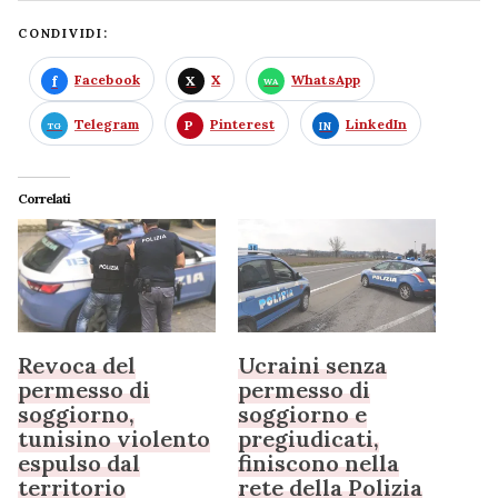
CONDIVIDI:
Facebook
X
WhatsApp
Telegram
Pinterest
LinkedIn
Correlati
Revoca del
Ucraini senza
permesso di
permesso di
soggiorno,
soggiorno e
tunisino violento
pregiudicati,
espulso dal
finiscono nella
territorio
rete della Polizia