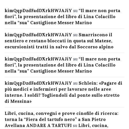
kimQqpDzdFadDXrkHWJAJiY
su
“Il mare non porta
fiori”, la presentazione del libro di Lina Colacillo
nella “sua” Castiglione Messer Marino
kimQqpDzdFadDXrkHWJAJiY
su
Smarriscono il
sentiero e restano bloccati in quota sul Matese,
escursionisti tratti in salvo dal Soccorso alpino
kimQqpDzdFadDXrkHWJAJiY
su
“Il mare non porta
fiori”, la presentazione del libro di Lina Colacillo
nella “sua” Castiglione Messer Marino
kimQqpDzdFadDXrkHWJAJiY
su
Schlein: «Pagare di
più medici e infermieri per lavorare nelle aree
interne. I soldi? Togliendoli dal ponte sullo stretto
di Messina»
Libri, cucina, convegni e prove cinofile di ricerca:
torna la “Fiera del tartufo nero” a San Pietro
Avellana ANDARE A TARTUFI
su
Libri, cucina,