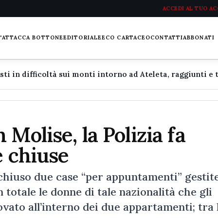
ACCEDI AL TUO A
L'ATTACCA BOTTONE
EDITORIALE
ECO CARTACEO
CONTATTI
ABBONATI
Molise, la Polizia fa
e chiuse
chiuso due case “per appuntamenti” gestit
totale le donne di tale nazionalità che gli
vato all’interno dei due appartamenti; tra 