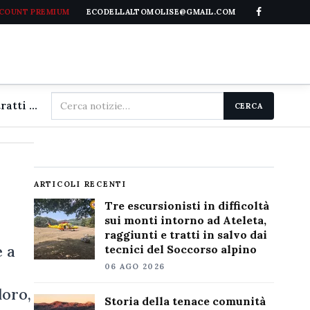
CCOUNT PREMIUM
ECODELLALTOMOLISE@GMAIL.COM
Cerca
Tre escursionisti in difficoltà sui monti intorno ad Ateleta, raggiunti e tratti in salvo dai tecnici del Soccorso alpino
CERCA
nel
sito
ARTICOLI RECENTI
Tre escursionisti in difficoltà
sui monti intorno ad Ateleta,
raggiunti e tratti in salvo dai
e a
tecnici del Soccorso alpino
06 AGO 2026
loro,
Storia della tenace comunità