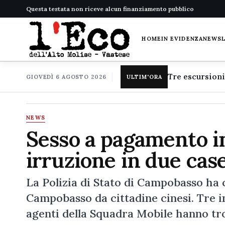
Questa testata non riceve alcun finanziamento pubblico
HOME
IN EVIDENZA
NEWS
GIOVEDÌ 6 AGOSTO 2026
ULTIM'ORA
NEWS
Sesso a pagamento in 
irruzione in due cas
La Polizia di Stato di Campobasso ha 
Campobasso da cittadine cinesi. Tre in 
agenti della Squadra Mobile hanno tro