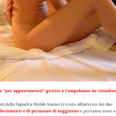
e “per appuntamenti” gestite a Campobasso da cittadin
enti della Squadra Mobile hanno trovato all’interno dei due
 documenti e di permesso di soggiorno
e pertanto sono s