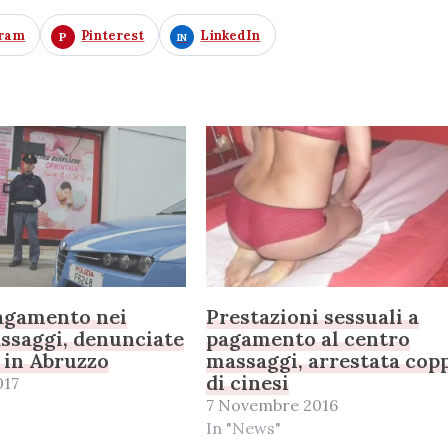
gram
Pinterest
LinkedIn
pagamento nei
Prestazioni sessuali a
ssaggi, denunciate
pagamento al centro
i in Abruzzo
massaggi, arrestata cop
di cinesi
017
7 Novembre 2016
In "News"