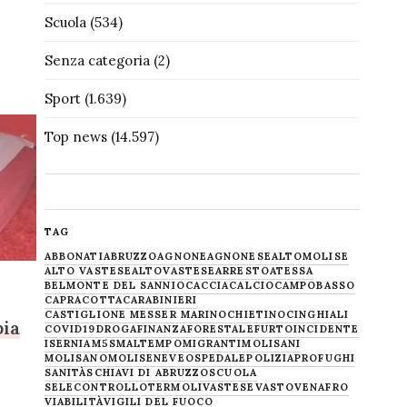
Scuola
(534)
Senza categoria
(2)
Sport
(1.639)
Top news
(14.597)
TAG
ABBONATI
ABRUZZO
AGNONE
AGNONESE
ALTOMOLISE
ALTO VASTESE
ALTOVASTESE
ARRESTO
ATESSA
BELMONTE DEL SANNIO
CACCIA
CALCIO
CAMPOBASSO
CAPRACOTTA
CARABINIERI
CASTIGLIONE MESSER MARINO
CHIETINO
CINGHIALI
pia
COVID19
DROGA
FINANZA
FORESTALE
FURTO
INCIDENTE
ISERNIA
M5S
MALTEMPO
MIGRANTI
MOLISANI
MOLISANO
MOLISE
NEVE
OSPEDALE
POLIZIA
PROFUGHI
SANITÀ
SCHIAVI DI ABRUZZO
SCUOLA
SELECONTROLLO
TERMOLI
VASTESE
VASTO
VENAFRO
VIABILITÀ
VIGILI DEL FUOCO