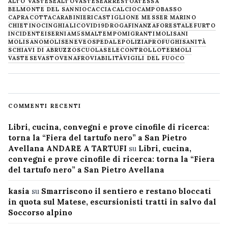
ALTO VASTESE
ALTOVASTESE
ARRESTO
ATESSA
BELMONTE DEL SANNIO
CACCIA
CALCIO
CAMPOBASSO
CAPRACOTTA
CARABINIERI
CASTIGLIONE MESSER MARINO
CHIETINO
CINGHIALI
COVID19
DROGA
FINANZA
FORESTALE
FURTO
INCIDENTE
ISERNIA
M5S
MALTEMPO
MIGRANTI
MOLISANI
MOLISANO
MOLISE
NEVE
OSPEDALE
POLIZIA
PROFUGHI
SANITÀ
SCHIAVI DI ABRUZZO
SCUOLA
SELECONTROLLO
TERMOLI
VASTESE
VASTO
VENAFRO
VIABILITÀ
VIGILI DEL FUOCO
COMMENTI RECENTI
Libri, cucina, convegni e prove cinofile di ricerca:
torna la “Fiera del tartufo nero” a San Pietro
Avellana ANDARE A TARTUFI
su
Libri, cucina,
convegni e prove cinofile di ricerca: torna la “Fiera
del tartufo nero” a San Pietro Avellana
kasia
su
Smarriscono il sentiero e restano bloccati
in quota sul Matese, escursionisti tratti in salvo dal
Soccorso alpino