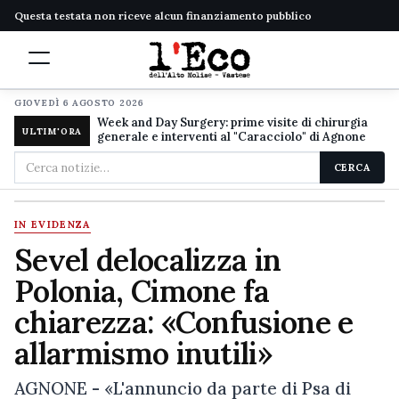
Questa testata non riceve alcun finanziamento pubblico
GIOVEDÌ 6 AGOSTO 2026
Week and Day Surgery: prime visite di chirurgia
ULTIM'ORA
generale e interventi al "Caracciolo" di Agnone
Cerca
CERCA
nel
sito
IN EVIDENZA
Sevel delocalizza in
Polonia, Cimone fa
chiarezza: «Confusione e
allarmismo inutili»
AGNONE - «L'annuncio da parte di Psa di