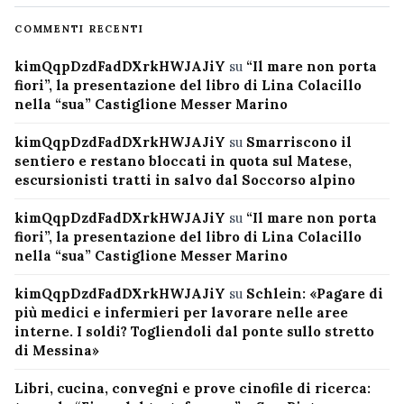
COMMENTI RECENTI
kimQqpDzdFadDXrkHWJAJiY
su
“Il mare non porta
fiori”, la presentazione del libro di Lina Colacillo
nella “sua” Castiglione Messer Marino
kimQqpDzdFadDXrkHWJAJiY
su
Smarriscono il
sentiero e restano bloccati in quota sul Matese,
escursionisti tratti in salvo dal Soccorso alpino
kimQqpDzdFadDXrkHWJAJiY
su
“Il mare non porta
fiori”, la presentazione del libro di Lina Colacillo
nella “sua” Castiglione Messer Marino
kimQqpDzdFadDXrkHWJAJiY
su
Schlein: «Pagare di
più medici e infermieri per lavorare nelle aree
interne. I soldi? Togliendoli dal ponte sullo stretto
di Messina»
Libri, cucina, convegni e prove cinofile di ricerca: