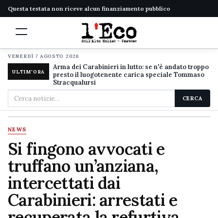
Questa testata non riceve alcun finanziamento pubblico
VENERDÌ 7 AGOSTO 2026
Arma dei Carabinieri in lutto: se n'è andato troppo
ULTIM'ORA
presto il luogotenente carica speciale Tommaso
Stracqualursi
Cerca
CERCA
nel
sito
NEWS
Si fingono avvocati e
truffano un’anziana,
intercettati dai
Carabinieri: arrestati e
recuperata la refurtiva