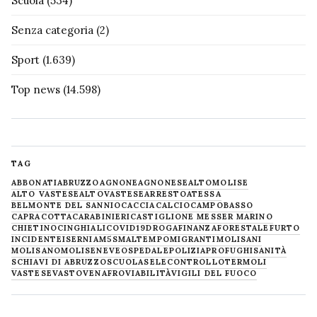
Scuola
(534)
Senza categoria
(2)
Sport
(1.639)
Top news
(14.598)
TAG
ABBONATI
ABRUZZO
AGNONE
AGNONESE
ALTOMOLISE
ALTO VASTESE
ALTOVASTESE
ARRESTO
ATESSA
BELMONTE DEL SANNIO
CACCIA
CALCIO
CAMPOBASSO
CAPRACOTTA
CARABINIERI
CASTIGLIONE MESSER MARINO
CHIETINO
CINGHIALI
COVID19
DROGA
FINANZA
FORESTALE
FURTO
INCIDENTE
ISERNIA
M5S
MALTEMPO
MIGRANTI
MOLISANI
MOLISANO
MOLISE
NEVE
OSPEDALE
POLIZIA
PROFUGHI
SANITÀ
SCHIAVI DI ABRUZZO
SCUOLA
SELECONTROLLO
TERMOLI
VASTESE
VASTO
VENAFRO
VIABILITÀ
VIGILI DEL FUOCO