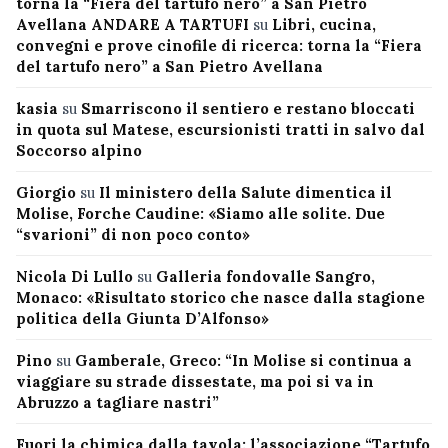
torna la “Fiera del tartufo nero” a San Pietro
Avellana ANDARE A TARTUFI
su
Libri, cucina,
convegni e prove cinofile di ricerca: torna la “Fiera
del tartufo nero” a San Pietro Avellana
kasia
su
Smarriscono il sentiero e restano bloccati
in quota sul Matese, escursionisti tratti in salvo dal
Soccorso alpino
Giorgio
su
Il ministero della Salute dimentica il
Molise, Forche Caudine: «Siamo alle solite. Due
“svarioni” di non poco conto»
Nicola Di Lullo
su
Galleria fondovalle Sangro,
Monaco: «Risultato storico che nasce dalla stagione
politica della Giunta D’Alfonso»
Pino
su
Gamberale, Greco: “In Molise si continua a
viaggiare su strade dissestate, ma poi si va in
Abruzzo a tagliare nastri”
Fuori la chimica dalla tavola: l’associazione “Tartufo