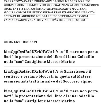
CAPRACOTTA
CARABINIERI
CASTIGLIONE MESSER MARINO
CHIETINO
CINGHIALI
COVID19
DROGA
FINANZA
FORESTALE
FURTO
INCIDENTE
ISERNIA
M5S
MALTEMPO
MIGRANTI
MOLISANI
MOLISANO
MOLISE
NEVE
OSPEDALE
POLIZIA
PROFUGHI
SANITÀ
SCHIAVI DI ABRUZZO
SCUOLA
SELECONTROLLO
TERMOLI
VASTESE
VASTO
VENAFRO
VIABILITÀ
VIGILI DEL FUOCO
COMMENTI RECENTI
kimQqpDzdFadDXrkHWJAJiY
su
“Il mare non porta
fiori”, la presentazione del libro di Lina Colacillo
nella “sua” Castiglione Messer Marino
kimQqpDzdFadDXrkHWJAJiY
su
Smarriscono il
sentiero e restano bloccati in quota sul Matese,
escursionisti tratti in salvo dal Soccorso alpino
kimQqpDzdFadDXrkHWJAJiY
su
“Il mare non porta
fiori”, la presentazione del libro di Lina Colacillo
nella “sua” Castiglione Messer Marino