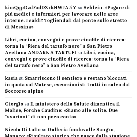
kimQqpDzdFadDXrkHWJAJiY
su
Schlein: «Pagare di
più medici e infermieri per lavorare nelle aree
interne. I soldi? Togliendoli dal ponte sullo stretto
di Messina»
Libri, cucina, convegni e prove cinofile di ricerca:
torna la “Fiera del tartufo nero” a San Pietro
Avellana ANDARE A TARTUFI
su
Libri, cucina,
convegni e prove cinofile di ricerca: torna la “Fiera
del tartufo nero” a San Pietro Avellana
kasia
su
Smarriscono il sentiero e restano bloccati
in quota sul Matese, escursionisti tratti in salvo dal
Soccorso alpino
Giorgio
su
Il ministero della Salute dimentica il
Molise, Forche Caudine: «Siamo alle solite. Due
“svarioni” di non poco conto»
Nicola Di Lullo
su
Galleria fondovalle Sangro,
Monaco: «Risultato storico che nasce dalla stagione