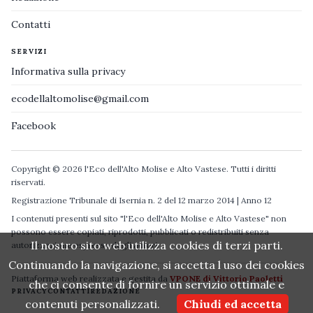
Contatti
SERVIZI
Informativa sulla privacy
ecodellaltomolise@gmail.com
Facebook
Copyright © 2026 l'Eco dell'Alto Molise e Alto Vastese. Tutti i diritti
riservati.
Registrazione Tribunale di Isernia n. 2 del 12 marzo 2014 | Anno 12
I contenuti presenti sul sito "l'Eco dell'Alto Molise e Alto Vastese" non
possono essere copiati, riprodotti, pubblicati o redistribuiti senza
Il nostro sito web utilizza cookies di terzi parti.
autorizzazione espressa degli autori.
Continuando la navigazione, si accetta l uso dei cookies
Piattaforma web realizzata e gestita da
VPONE di Vittorio Paoletti
che ci consente di fornire un servizio ottimale e
PRIVACY
CONTATTI
REDAZIONE
contenuti personalizzati.
Chiudi ed accetta