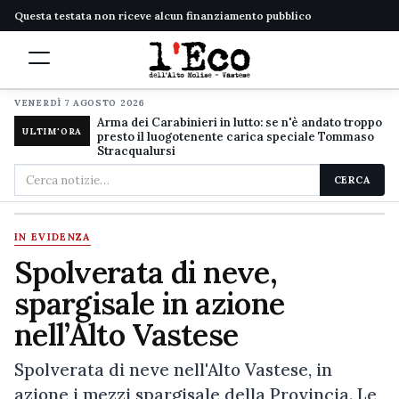
Questa testata non riceve alcun finanziamento pubblico
VENERDÌ 7 AGOSTO 2026
Arma dei Carabinieri in lutto: se n'è andato troppo
ULTIM'ORA
presto il luogotenente carica speciale Tommaso
Stracqualursi
Cerca
CERCA
nel
sito
IN EVIDENZA
Spolverata di neve,
spargisale in azione
nell’Alto Vastese
Spolverata di neve nell'Alto Vastese, in
azione i mezzi spargisale della Provincia. Le