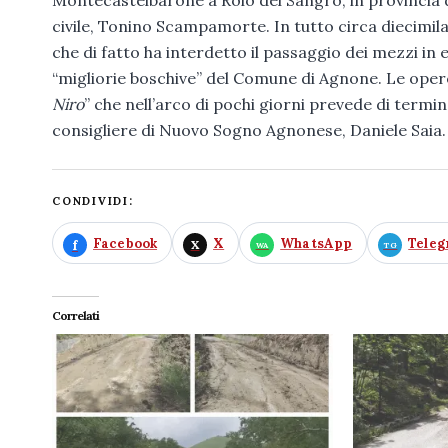
Montecastelbarone a Roio del Sangro, in provincia d
civile, Tonino Scampamorte. In tutto circa diecimila
che di fatto ha interdetto il passaggio dei mezzi in e
“migliorie boschive” del Comune di Agnone. Le opere
Niro
” che nell’arco di pochi giorni prevede di termin
consigliere di Nuovo Sogno Agnonese, Daniele Saia.
CONDIVIDI:
Facebook
X
WhatsApp
Tele
Correlati