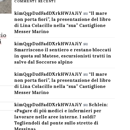
COMMENTI RECENTI
kimQqpDzdFadDXrkHWJAJiY
su
“Il mare
non porta fiori”, la presentazione del libro
e
di Lina Colacillo nella “sua” Castiglione
Messer Marino
cio
i
kimQqpDzdFadDXrkHWJAJiY
su
Smarriscono il sentiero e restano bloccati
in quota sul Matese, escursionisti tratti in
salvo dal Soccorso alpino
kimQqpDzdFadDXrkHWJAJiY
su
“Il mare
non porta fiori”, la presentazione del libro
di Lina Colacillo nella “sua” Castiglione
Messer Marino
kimQqpDzdFadDXrkHWJAJiY
su
Schlein:
«Pagare di più medici e infermieri per
lavorare nelle aree interne. I soldi?
Togliendoli dal ponte sullo stretto di
Messina»