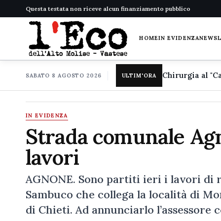
Questa testata non riceve alcun finanziamento pubblico
HOME
IN EVIDENZA
NEWS
SABATO 8 AGOSTO 2026
ULTIM'ORA
IN EVIDENZA
Strada comunale Agn
lavori
AGNONE. Sono partiti ieri i lavori di
Sambuco che collega la località di Mo
di Chieti. Ad annunciarlo l’assessore 