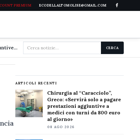
CCOUNT PREMIUM
ECODELLALTOMOLISE@GMAIL.COM
Cerca
Chirurgia al "Caracciolo", Greco: «Servirà solo a pagare prestazioni aggiuntive a medici con turni da 800 euro al giorno»
CERCA
nel
sito
ARTICOLI RECENTI
Chirurgia al “Caracciolo”,
Greco: «Servirà solo a pagare
prestazioni aggiuntive a
medici con turni da 800 euro
al giorno»
incia
08 AGO 2026