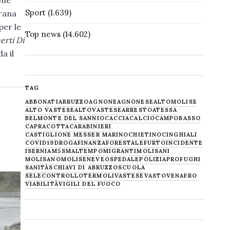
one
Sport
(1.639)
frana
per le
Top news
(14.602)
erti Di
a il
TAG
ABBONATI
ABRUZZO
AGNONE
AGNONESE
ALTOMOLISE
ALTO VASTESE
ALTOVASTESE
ARRESTO
ATESSA
BELMONTE DEL SANNIO
CACCIA
CALCIO
CAMPOBASSO
CAPRACOTTA
CARABINIERI
CASTIGLIONE MESSER MARINO
CHIETINO
CINGHIALI
COVID19
DROGA
FINANZA
FORESTALE
FURTO
INCIDENTE
ISERNIA
M5S
MALTEMPO
MIGRANTI
MOLISANI
MOLISANO
MOLISE
NEVE
OSPEDALE
POLIZIA
PROFUGHI
SANITÀ
SCHIAVI DI ABRUZZO
SCUOLA
SELECONTROLLO
TERMOLI
VASTESE
VASTO
VENAFRO
VIABILITÀ
VIGILI DEL FUOCO