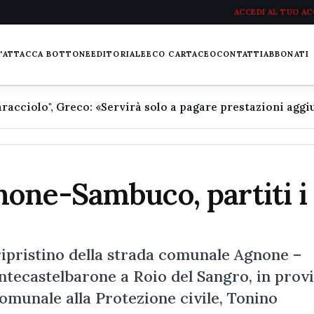
ACCEDI AL TUO A
L'ATTACCA BOTTONE
EDITORIALE
ECO CARTACEO
CONTATTI
ABBONATI
one-Sambuco, partiti i
 ripristino della strada comunale Agnone –
ntecastelbarone a Roio del Sangro, in prov
comunale alla Protezione civile, Tonino