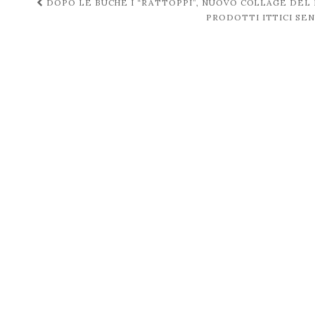
Navigazione
DOPO LE BUCHE I “RATTOPPI”, NUOVO COLLAGE DEL
PRODOTTI ITTICI SE
post