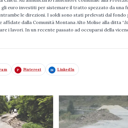
i Chieti. Ad annunciarlo l’assessore comunale alla Protezi
 gli euro investiti per sistemare il tratto spezzato da una 
ntrambe le direzioni. I soldi sono stati prelevati dal fondo 
 affidate dalla Comunità Montana Alto Molise alla ditta “
In
are i lavori. In un recente passato ad occuparsi della vicend
gram
Pinterest
LinkedIn