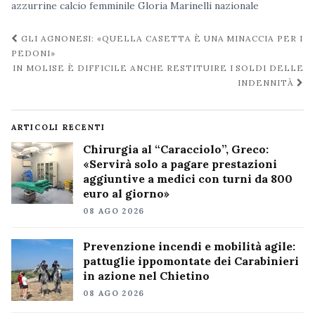
azzurrine
calcio femminile
Gloria Marinelli
nazionale
Navigazione
GLI AGNONESI: «QUELLA CASETTA È UNA MINACCIA PER I
post
PEDONI»
IN MOLISE È DIFFICILE ANCHE RESTITUIRE I SOLDI DELLE
INDENNITÀ
ARTICOLI RECENTI
Chirurgia al “Caracciolo”, Greco:
«Servirà solo a pagare prestazioni
aggiuntive a medici con turni da 800
euro al giorno»
08 AGO 2026
Prevenzione incendi e mobilità agile:
pattuglie ippomontate dei Carabinieri
in azione nel Chietino
08 AGO 2026