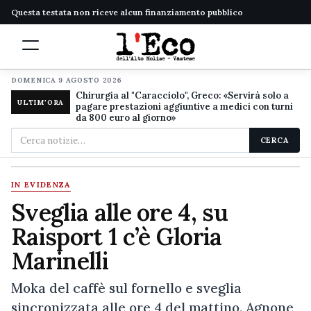
Questa testata non riceve alcun finanziamento pubblico
DOMENICA 9 AGOSTO 2026
Chirurgia al "Caracciolo", Greco: «Servirà solo a
ULTIM'ORA
pagare prestazioni aggiuntive a medici con turni
da 800 euro al giorno»
Cerca
CERCA
nel
sito
IN EVIDENZA
Sveglia alle ore 4, su
Raisport 1 c’è Gloria
Marinelli
Moka del caffè sul fornello e sveglia
sincronizzata alle ore 4 del mattino. Agnone