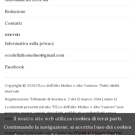
Redazione
Contatti
SERVIZI
Informativa sulla privacy
ecodellaltomolise@gmail.com
Facebook
Copyright © 2026 l'Eco dell'Alto Molise e Alto Vastese. Tutti i diritti
riservati.
Registrazione Tribunale di Isernia n. 2 del 12 marzo 2014 | Anno 12
I contenuti presenti sul sito "l'Eco dell'Alto Molise e Alto Vastese" non
possono essere copiati, riprodotti, pubblicati o redistribuiti senza
Il nostro sito web utilizza cookies di terzi parti.
autorizzazione espressa degli autori.
Continuando la navigazione, si accetta l uso dei cookies
Piattaforma web realizzata e gestita da
VPONE di Vittorio Paoletti