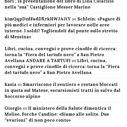
fiori”, la presentazione del libro di Lina Colacillo
nella “sua” Castiglione Messer Marino
kimQqpDzdFadDXrkHWJAJiY
su
Schlein: «Pagare di
più medici e infermieri per lavorare nelle aree
interne. I soldi? Togliendoli dal ponte sullo stretto
di Messina»
Libri, cucina, convegni e prove cinofile di ricerca:
torna la “Fiera del tartufo nero” a San Pietro
Avellana ANDARE A TARTUFI
su
Libri, cucina,
convegni e prove cinofile di ricerca: torna la “Fiera
del tartufo nero” a San Pietro Avellana
kasia
su
Smarriscono il sentiero e restano bloccati
in quota sul Matese, escursionisti tratti in salvo dal
Soccorso alpino
Giorgio
su
Il ministero della Salute dimentica il
Molise, Forche Caudine: «Siamo alle solite. Due
“svarioni” di non poco conto»