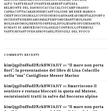
ALTO VASTESE
ALTOVASTESE
ARRESTO
ATESSA
BELMONTE DEL SANNIO
CACCIA
CALCIO
CAMPOBASSO
CAPRACOTTA
CARABINIERI
CASTIGLIONE MESSER MARINO
CHIETINO
CINGHIALI
COVID19
DROGA
FINANZA
FORESTALE
FURTO
INCIDENTE
ISERNIA
M5S
MALTEMPO
MIGRANTI
MOLISANI
MOLISANO
MOLISE
NEVE
OSPEDALE
POLIZIA
PROFUGHI
SANITÀ
SCHIAVI DI ABRUZZO
SCUOLA
SELECONTROLLO
TERMOLI
VASTESE
VASTO
VENAFRO
VIABILITÀ
VIGILI DEL FUOCO
COMMENTI RECENTI
kimQqpDzdFadDXrkHWJAJiY
su
“Il mare non porta
fiori”, la presentazione del libro di Lina Colacillo
nella “sua” Castiglione Messer Marino
kimQqpDzdFadDXrkHWJAJiY
su
Smarriscono il
sentiero e restano bloccati in quota sul Matese,
escursionisti tratti in salvo dal Soccorso alpino
kimQqpDzdFadDXrkHWJAJiY
su
“Il mare non porta