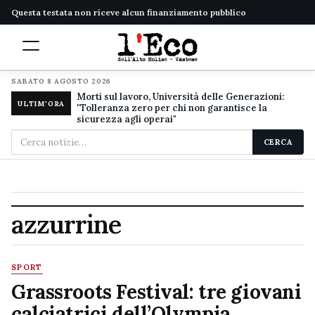
Questa testata non riceve alcun finanziamento pubblico
SABATO 8 AGOSTO 2026
Morti sul lavoro, Università delle Generazioni:
ULTIM'ORA
"Tolleranza zero per chi non garantisce la
sicurezza agli operai"
Cerca
CERCA
nel
sito
azzurrine
SPORT
Grassroots Festival: tre giovani
calciatrici dell’Olympia