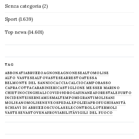
Senza categoria
(2)
Sport
(1.639)
Top news
(14.601)
TAG
ABBONATI
ABRUZZO
AGNONE
AGNONESE
ALTOMOLISE
ALTO VASTESE
ALTOVASTESE
ARRESTO
ATESSA
BELMONTE DEL SANNIO
CACCIA
CALCIO
CAMPOBASSO
CAPRACOTTA
CARABINIERI
CASTIGLIONE MESSER MARINO
CHIETINO
CINGHIALI
COVID19
DROGA
FINANZA
FORESTALE
FURTO
INCIDENTE
ISERNIA
M5S
MALTEMPO
MIGRANTI
MOLISANI
MOLISANO
MOLISE
NEVE
OSPEDALE
POLIZIA
PROFUGHI
SANITÀ
SCHIAVI DI ABRUZZO
SCUOLA
SELECONTROLLO
TERMOLI
VASTESE
VASTO
VENAFRO
VIABILITÀ
VIGILI DEL FUOCO