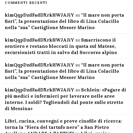
COMMENTI RECENTI
kimQqpDzdFadDXrkHWJAJiY
su
“Il mare non porta
fiori”, la presentazione del libro di Lina Colacillo
nella “sua” Castiglione Messer Marino
kimQqpDzdFadDXrkHWJAJiY
su
Smarriscono il
sentiero e restano bloccati in quota sul Matese,
escursionisti tratti in salvo dal Soccorso alpino
kimQqpDzdFadDXrkHWJAJiY
su
“Il mare non porta
fiori”, la presentazione del libro di Lina Colacillo
nella “sua” Castiglione Messer Marino
kimQqpDzdFadDXrkHWJAJiY
su
Schlein: «Pagare di
più medici e infermieri per lavorare nelle aree
interne. I soldi? Togliendoli dal ponte sullo stretto
di Messina»
Libri, cucina, convegni e prove cinofile di ricerca:
torna la “Fiera del tartufo nero” a San Pietro