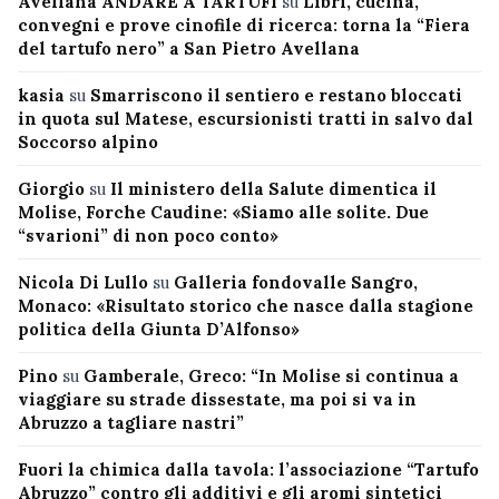
Avellana ANDARE A TARTUFI
su
Libri, cucina,
convegni e prove cinofile di ricerca: torna la “Fiera
del tartufo nero” a San Pietro Avellana
kasia
su
Smarriscono il sentiero e restano bloccati
in quota sul Matese, escursionisti tratti in salvo dal
Soccorso alpino
Giorgio
su
Il ministero della Salute dimentica il
Molise, Forche Caudine: «Siamo alle solite. Due
“svarioni” di non poco conto»
Nicola Di Lullo
su
Galleria fondovalle Sangro,
Monaco: «Risultato storico che nasce dalla stagione
politica della Giunta D’Alfonso»
Pino
su
Gamberale, Greco: “In Molise si continua a
viaggiare su strade dissestate, ma poi si va in
Abruzzo a tagliare nastri”
Fuori la chimica dalla tavola: l’associazione “Tartufo
Abruzzo” contro gli additivi e gli aromi sintetici