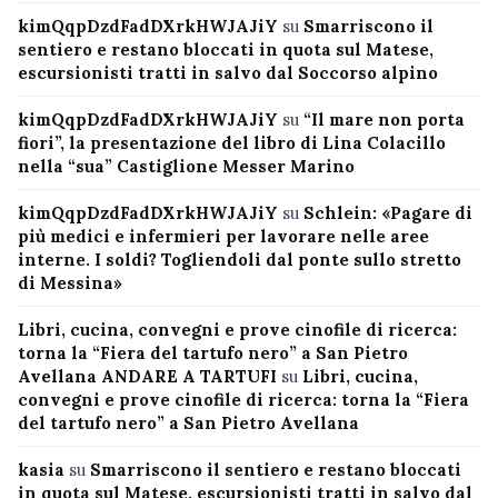
kimQqpDzdFadDXrkHWJAJiY
su
Smarriscono il
sentiero e restano bloccati in quota sul Matese,
escursionisti tratti in salvo dal Soccorso alpino
kimQqpDzdFadDXrkHWJAJiY
su
“Il mare non porta
fiori”, la presentazione del libro di Lina Colacillo
nella “sua” Castiglione Messer Marino
kimQqpDzdFadDXrkHWJAJiY
su
Schlein: «Pagare di
più medici e infermieri per lavorare nelle aree
interne. I soldi? Togliendoli dal ponte sullo stretto
di Messina»
Libri, cucina, convegni e prove cinofile di ricerca:
torna la “Fiera del tartufo nero” a San Pietro
Avellana ANDARE A TARTUFI
su
Libri, cucina,
convegni e prove cinofile di ricerca: torna la “Fiera
del tartufo nero” a San Pietro Avellana
kasia
su
Smarriscono il sentiero e restano bloccati
in quota sul Matese, escursionisti tratti in salvo dal