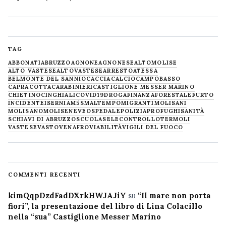
TAG
ABBONATI
ABRUZZO
AGNONE
AGNONESE
ALTOMOLISE
ALTO VASTESE
ALTOVASTESE
ARRESTO
ATESSA
BELMONTE DEL SANNIO
CACCIA
CALCIO
CAMPOBASSO
CAPRACOTTA
CARABINIERI
CASTIGLIONE MESSER MARINO
CHIETINO
CINGHIALI
COVID19
DROGA
FINANZA
FORESTALE
FURTO
INCIDENTE
ISERNIA
M5S
MALTEMPO
MIGRANTI
MOLISANI
MOLISANO
MOLISE
NEVE
OSPEDALE
POLIZIA
PROFUGHI
SANITÀ
SCHIAVI DI ABRUZZO
SCUOLA
SELECONTROLLO
TERMOLI
VASTESE
VASTO
VENAFRO
VIABILITÀ
VIGILI DEL FUOCO
COMMENTI RECENTI
kimQqpDzdFadDXrkHWJAJiY
su
“Il mare non porta
fiori”, la presentazione del libro di Lina Colacillo
nella “sua” Castiglione Messer Marino