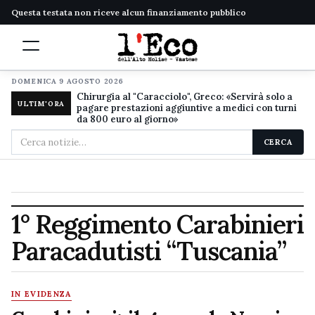
Questa testata non riceve alcun finanziamento pubblico
DOMENICA 9 AGOSTO 2026
Chirurgia al "Caracciolo", Greco: «Servirà solo a
ULTIM'ORA
pagare prestazioni aggiuntive a medici con turni
da 800 euro al giorno»
Cerca
CERCA
nel
sito
1° Reggimento Carabinieri
Paracadutisti “Tuscania”
IN EVIDENZA