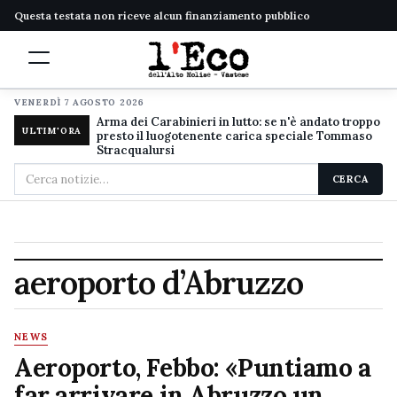
Questa testata non riceve alcun finanziamento pubblico
VENERDÌ 7 AGOSTO 2026
Arma dei Carabinieri in lutto: se n'è andato troppo
ULTIM'ORA
presto il luogotenente carica speciale Tommaso
Stracqualursi
Cerca
CERCA
nel
sito
aeroporto d’Abruzzo
NEWS
Aeroporto, Febbo: «Puntiamo a
far arrivare in Abruzzo un