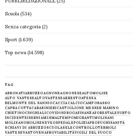
PUBBLIREDAZIONALE
(25)
Scuola
(534)
Senza categoria
(2)
Sport
(1.639)
Top news
(14.598)
TAG
ABBONATI
ABRUZZO
AGNONE
AGNONESE
ALTOMOLISE
ALTO VASTESE
ALTOVASTESE
ARRESTO
ATESSA
BELMONTE DEL SANNIO
CACCIA
CALCIO
CAMPOBASSO
CAPRACOTTA
CARABINIERI
CASTIGLIONE MESSER MARINO
CHIETINO
CINGHIALI
COVID19
DROGA
FINANZA
FORESTALE
FURTO
INCIDENTE
ISERNIA
M5S
MALTEMPO
MIGRANTI
MOLISANI
MOLISANO
MOLISE
NEVE
OSPEDALE
POLIZIA
PROFUGHI
SANITÀ
SCHIAVI DI ABRUZZO
SCUOLA
SELECONTROLLO
TERMOLI
VASTESE
VASTO
VENAFRO
VIABILITÀ
VIGILI DEL FUOCO