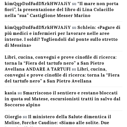
kimQqpDzdFadDXrkHWJAJiY
su
“Il mare non porta
fiori”, la presentazione del libro di Lina Colacillo
nella “sua” Castiglione Messer Marino
kimQqpDzdFadDXrkHWJAJiY
su
Schlein: «Pagare di
più medici e infermieri per lavorare nelle aree
interne. I soldi? Togliendoli dal ponte sullo stretto
di Messina»
Libri, cucina, convegni e prove cinofile di ricerca:
torna la “Fiera del tartufo nero” a San Pietro
Avellana ANDARE A TARTUFI
su
Libri, cucina,
convegni e prove cinofile di ricerca: torna la “Fiera
del tartufo nero” a San Pietro Avellana
kasia
su
Smarriscono il sentiero e restano bloccati
in quota sul Matese, escursionisti tratti in salvo dal
Soccorso alpino
Giorgio
su
Il ministero della Salute dimentica il
Molise, Forche Caudine: «Siamo alle solite. Due