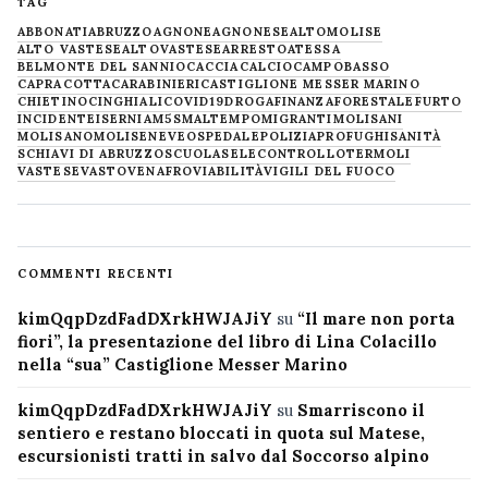
TAG
ABBONATI
ABRUZZO
AGNONE
AGNONESE
ALTOMOLISE
ALTO VASTESE
ALTOVASTESE
ARRESTO
ATESSA
BELMONTE DEL SANNIO
CACCIA
CALCIO
CAMPOBASSO
CAPRACOTTA
CARABINIERI
CASTIGLIONE MESSER MARINO
CHIETINO
CINGHIALI
COVID19
DROGA
FINANZA
FORESTALE
FURTO
INCIDENTE
ISERNIA
M5S
MALTEMPO
MIGRANTI
MOLISANI
MOLISANO
MOLISE
NEVE
OSPEDALE
POLIZIA
PROFUGHI
SANITÀ
SCHIAVI DI ABRUZZO
SCUOLA
SELECONTROLLO
TERMOLI
VASTESE
VASTO
VENAFRO
VIABILITÀ
VIGILI DEL FUOCO
COMMENTI RECENTI
kimQqpDzdFadDXrkHWJAJiY
su
“Il mare non porta
fiori”, la presentazione del libro di Lina Colacillo
nella “sua” Castiglione Messer Marino
kimQqpDzdFadDXrkHWJAJiY
su
Smarriscono il
sentiero e restano bloccati in quota sul Matese,
escursionisti tratti in salvo dal Soccorso alpino