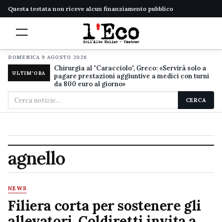
Questa testata non riceve alcun finanziamento pubblico
DOMENICA 9 AGOSTO 2026
Chirurgia al "Caracciolo", Greco: «Servirà solo a
ULTIM'ORA
pagare prestazioni aggiuntive a medici con turni
da 800 euro al giorno»
Cerca
CERCA
nel
sito
agnello
NEWS
Filiera corta per sostenere gli
allevatori, Coldiretti invita a