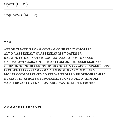
Sport
(1.639)
Top news
(14.597)
TAG
ABBONATI
ABRUZZO
AGNONE
AGNONESE
ALTOMOLISE
ALTO VASTESE
ALTOVASTESE
ARRESTO
ATESSA
BELMONTE DEL SANNIO
CACCIA
CALCIO
CAMPOBASSO
CAPRACOTTA
CARABINIERI
CASTIGLIONE MESSER MARINO
CHIETINO
CINGHIALI
COVID19
DROGA
FINANZA
FORESTALE
FURTO
INCIDENTE
ISERNIA
M5S
MALTEMPO
MIGRANTI
MOLISANI
MOLISANO
MOLISE
NEVE
OSPEDALE
POLIZIA
PROFUGHI
SANITÀ
SCHIAVI DI ABRUZZO
SCUOLA
SELECONTROLLO
TERMOLI
VASTESE
VASTO
VENAFRO
VIABILITÀ
VIGILI DEL FUOCO
COMMENTI RECENTI