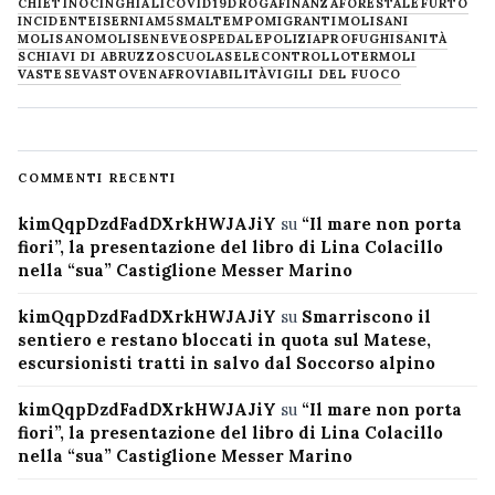
CHIETINO
CINGHIALI
COVID19
DROGA
FINANZA
FORESTALE
FURTO
INCIDENTE
ISERNIA
M5S
MALTEMPO
MIGRANTI
MOLISANI
MOLISANO
MOLISE
NEVE
OSPEDALE
POLIZIA
PROFUGHI
SANITÀ
SCHIAVI DI ABRUZZO
SCUOLA
SELECONTROLLO
TERMOLI
VASTESE
VASTO
VENAFRO
VIABILITÀ
VIGILI DEL FUOCO
COMMENTI RECENTI
kimQqpDzdFadDXrkHWJAJiY
su
“Il mare non porta
fiori”, la presentazione del libro di Lina Colacillo
nella “sua” Castiglione Messer Marino
kimQqpDzdFadDXrkHWJAJiY
su
Smarriscono il
sentiero e restano bloccati in quota sul Matese,
escursionisti tratti in salvo dal Soccorso alpino
kimQqpDzdFadDXrkHWJAJiY
su
“Il mare non porta
fiori”, la presentazione del libro di Lina Colacillo
nella “sua” Castiglione Messer Marino