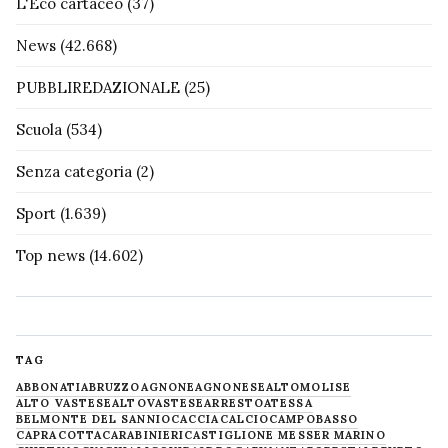
L'Eco cartaceo
(37)
News
(42.668)
PUBBLIREDAZIONALE
(25)
Scuola
(534)
Senza categoria
(2)
Sport
(1.639)
Top news
(14.602)
TAG
ABBONATI
ABRUZZO
AGNONE
AGNONESE
ALTOMOLISE
ALTO VASTESE
ALTOVASTESE
ARRESTO
ATESSA
BELMONTE DEL SANNIO
CACCIA
CALCIO
CAMPOBASSO
CAPRACOTTA
CARABINIERI
CASTIGLIONE MESSER MARINO