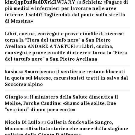
kimQqpDzdFadDXrkHWJAJiY
su
Schlein: «Pagare di
più medici e infermieri per lavorare nelle aree
interne. I soldi? Togliendoli dal ponte sullo stretto
di Messina»
Libri, cucina, convegni e prove cinofile di ricerca:
torna la “Fiera del tartufo nero” a San Pietro
Avellana ANDARE A TARTUFI
su
Libri, cucina,
convegni e prove cinofile di ricerca: torna la “Fiera
del tartufo nero” a San Pietro Avellana
kasia
su
Smarriscono il sentiero e restano bloccati
in quota sul Matese, escursionisti tratti in salvo dal
Soccorso alpino
Giorgio
su
Il ministero della Salute dimentica il
Molise, Forche Caudine: «Siamo alle solite. Due
“svarioni” di non poco conto»
Nicola Di Lullo
su
Galleria fondovalle Sangro,
Monaco: «Risultato storico che nasce dalla stagione
politica della Giunta D’Alfonso»