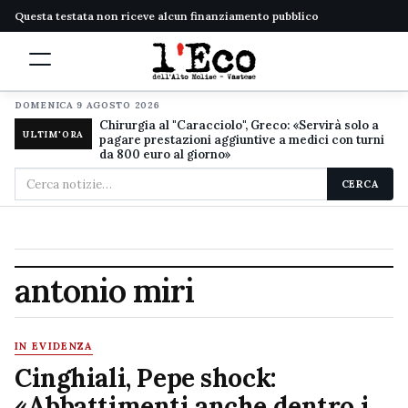
Questa testata non riceve alcun finanziamento pubblico
DOMENICA 9 AGOSTO 2026
Chirurgia al "Caracciolo", Greco: «Servirà solo a
ULTIM'ORA
pagare prestazioni aggiuntive a medici con turni
da 800 euro al giorno»
Cerca
CERCA
nel
sito
antonio miri
IN EVIDENZA
Cinghiali, Pepe shock:
«Abbattimenti anche dentro i