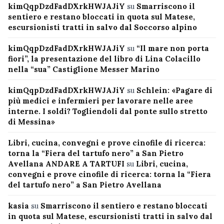
kimQqpDzdFadDXrkHWJAJiY
su
Smarriscono il
sentiero e restano bloccati in quota sul Matese,
escursionisti tratti in salvo dal Soccorso alpino
kimQqpDzdFadDXrkHWJAJiY
su
“Il mare non porta
fiori”, la presentazione del libro di Lina Colacillo
nella “sua” Castiglione Messer Marino
kimQqpDzdFadDXrkHWJAJiY
su
Schlein: «Pagare di
più medici e infermieri per lavorare nelle aree
interne. I soldi? Togliendoli dal ponte sullo stretto
di Messina»
Libri, cucina, convegni e prove cinofile di ricerca:
torna la “Fiera del tartufo nero” a San Pietro
Avellana ANDARE A TARTUFI
su
Libri, cucina,
convegni e prove cinofile di ricerca: torna la “Fiera
del tartufo nero” a San Pietro Avellana
kasia
su
Smarriscono il sentiero e restano bloccati
in quota sul Matese, escursionisti tratti in salvo dal