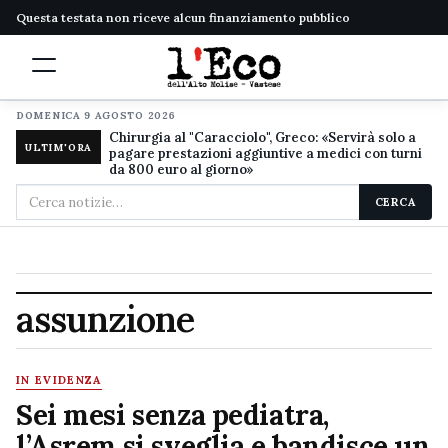
Questa testata non riceve alcun finanziamento pubblico
DOMENICA 9 AGOSTO 2026
Chirurgia al "Caracciolo", Greco: «Servirà solo a
ULTIM'ORA
pagare prestazioni aggiuntive a medici con turni
da 800 euro al giorno»
Cerca
CERCA
nel
sito
assunzione
IN EVIDENZA
Sei mesi senza pediatra,
l’Asrem si sveglia e bandisce un