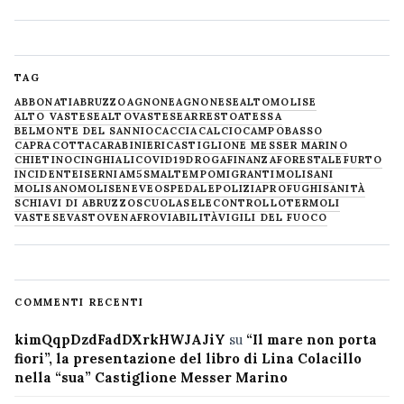
TAG
ABBONATI
ABRUZZO
AGNONE
AGNONESE
ALTOMOLISE
ALTO VASTESE
ALTOVASTESE
ARRESTO
ATESSA
BELMONTE DEL SANNIO
CACCIA
CALCIO
CAMPOBASSO
CAPRACOTTA
CARABINIERI
CASTIGLIONE MESSER MARINO
CHIETINO
CINGHIALI
COVID19
DROGA
FINANZA
FORESTALE
FURTO
INCIDENTE
ISERNIA
M5S
MALTEMPO
MIGRANTI
MOLISANI
MOLISANO
MOLISE
NEVE
OSPEDALE
POLIZIA
PROFUGHI
SANITÀ
SCHIAVI DI ABRUZZO
SCUOLA
SELECONTROLLO
TERMOLI
VASTESE
VASTO
VENAFRO
VIABILITÀ
VIGILI DEL FUOCO
COMMENTI RECENTI
kimQqpDzdFadDXrkHWJAJiY
su
“Il mare non porta
fiori”, la presentazione del libro di Lina Colacillo
nella “sua” Castiglione Messer Marino