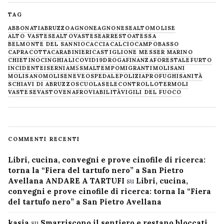
TAG
ABBONATI
ABRUZZO
AGNONE
AGNONESE
ALTOMOLISE
ALTO VASTESE
ALTOVASTESE
ARRESTO
ATESSA
BELMONTE DEL SANNIO
CACCIA
CALCIO
CAMPOBASSO
CAPRACOTTA
CARABINIERI
CASTIGLIONE MESSER MARINO
CHIETINO
CINGHIALI
COVID19
DROGA
FINANZA
FORESTALE
FURTO
INCIDENTE
ISERNIA
M5S
MALTEMPO
MIGRANTI
MOLISANI
MOLISANO
MOLISE
NEVE
OSPEDALE
POLIZIA
PROFUGHI
SANITÀ
SCHIAVI DI ABRUZZO
SCUOLA
SELECONTROLLO
TERMOLI
VASTESE
VASTO
VENAFRO
VIABILITÀ
VIGILI DEL FUOCO
COMMENTI RECENTI
Libri, cucina, convegni e prove cinofile di ricerca:
torna la “Fiera del tartufo nero” a San Pietro
Avellana ANDARE A TARTUFI
su
Libri, cucina,
convegni e prove cinofile di ricerca: torna la “Fiera
del tartufo nero” a San Pietro Avellana
kasia
su
Smarriscono il sentiero e restano bloccati