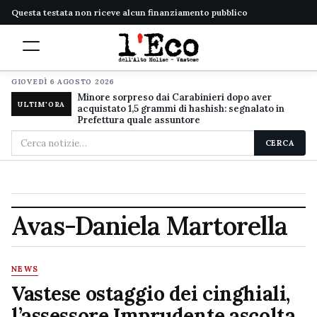
Questa testata non riceve alcun finanziamento pubblico
GIOVEDÌ 6 AGOSTO 2026
Minore sorpreso dai Carabinieri dopo aver
ULTIM'ORA
acquistato 1,5 grammi di hashish: segnalato in
Prefettura quale assuntore
Cerca
CERCA
nel
sito
Avas-Daniela Martorella
NEWS
Vastese ostaggio dei cinghiali,
l’assessore Imprudente ascolta