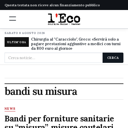
Questa testata non riceve alcun finanziamento pubblico
SABATO 8 AGOSTO 2026
Chirurgia al "Caracciolo", Greco: «Servirà solo a
ULTIM'ORA
pagare prestazioni aggiuntive a medici con turni
da 800 euro al giorno»
Cerca
CERCA
nel
sito
bandi su misura
NEWS
Bandi per forniture sanitarie
su “misura”, misure cautelari