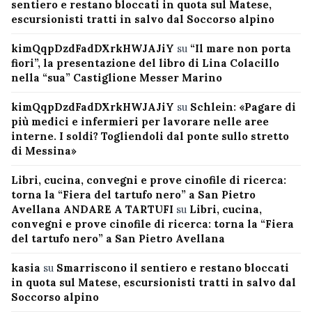
sentiero e restano bloccati in quota sul Matese,
escursionisti tratti in salvo dal Soccorso alpino
kimQqpDzdFadDXrkHWJAJiY
su
“Il mare non porta
fiori”, la presentazione del libro di Lina Colacillo
nella “sua” Castiglione Messer Marino
kimQqpDzdFadDXrkHWJAJiY
su
Schlein: «Pagare di
più medici e infermieri per lavorare nelle aree
interne. I soldi? Togliendoli dal ponte sullo stretto
di Messina»
Libri, cucina, convegni e prove cinofile di ricerca:
torna la “Fiera del tartufo nero” a San Pietro
Avellana ANDARE A TARTUFI
su
Libri, cucina,
convegni e prove cinofile di ricerca: torna la “Fiera
del tartufo nero” a San Pietro Avellana
kasia
su
Smarriscono il sentiero e restano bloccati
in quota sul Matese, escursionisti tratti in salvo dal
Soccorso alpino