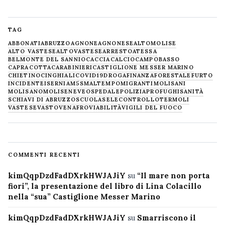
TAG
ABBONATI
ABRUZZO
AGNONE
AGNONESE
ALTOMOLISE
ALTO VASTESE
ALTOVASTESE
ARRESTO
ATESSA
BELMONTE DEL SANNIO
CACCIA
CALCIO
CAMPOBASSO
CAPRACOTTA
CARABINIERI
CASTIGLIONE MESSER MARINO
CHIETINO
CINGHIALI
COVID19
DROGA
FINANZA
FORESTALE
FURTO
INCIDENTE
ISERNIA
M5S
MALTEMPO
MIGRANTI
MOLISANI
MOLISANO
MOLISE
NEVE
OSPEDALE
POLIZIA
PROFUGHI
SANITÀ
SCHIAVI DI ABRUZZO
SCUOLA
SELECONTROLLO
TERMOLI
VASTESE
VASTO
VENAFRO
VIABILITÀ
VIGILI DEL FUOCO
COMMENTI RECENTI
kimQqpDzdFadDXrkHWJAJiY
su
“Il mare non porta
fiori”, la presentazione del libro di Lina Colacillo
nella “sua” Castiglione Messer Marino
kimQqpDzdFadDXrkHWJAJiY
su
Smarriscono il