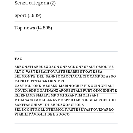
Senza categoria
(2)
Sport
(1.639)
Top news
(14.595)
TAG
ABBONATI
ABRUZZO
AGNONE
AGNONESE
ALTOMOLISE
ALTO VASTESE
ALTOVASTESE
ARRESTO
ATESSA
BELMONTE DEL SANNIO
CACCIA
CALCIO
CAMPOBASSO
CAPRACOTTA
CARABINIERI
CASTIGLIONE MESSER MARINO
CHIETINO
CINGHIALI
COVID19
DROGA
FINANZA
FORESTALE
FURTO
INCIDENTE
ISERNIA
M5S
MALTEMPO
MIGRANTI
MOLISANI
MOLISANO
MOLISE
NEVE
OSPEDALE
POLIZIA
PROFUGHI
SANITÀ
SCHIAVI DI ABRUZZO
SCUOLA
SELECONTROLLO
TERMOLI
VASTESE
VASTO
VENAFRO
VIABILITÀ
VIGILI DEL FUOCO