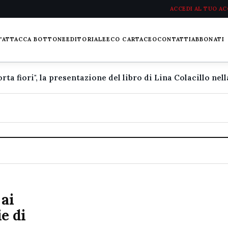
ACCEDI AL TUO A
L'ATTACCA BOTTONE
EDITORIALE
ECO CARTACEO
CONTATTI
ABBONATI
 ai
e di