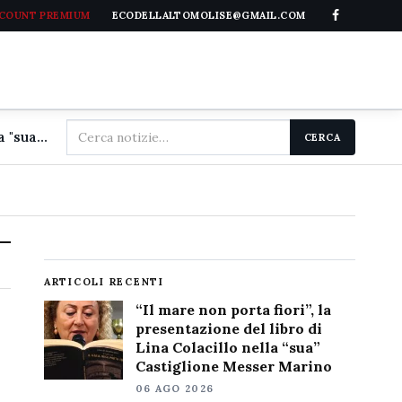
CCOUNT PREMIUM
ECODELLALTOMOLISE@GMAIL.COM
Cerca
"Il mare non porta fiori", la presentazione del libro di Lina Colacillo nella "sua" Castiglione Messer Marino
CERCA
nel
sito
ARTICOLI RECENTI
“Il mare non porta fiori”, la
presentazione del libro di
Lina Colacillo nella “sua”
Castiglione Messer Marino
06 AGO 2026