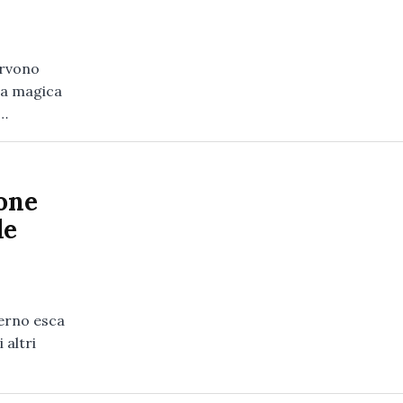
ervono
tta magica
e…
ione
le
verno esca
 altri