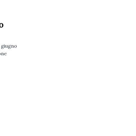
o
7 giugno
one