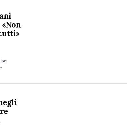
sani
: «Non
tutti»
lise
e
negli
are
a