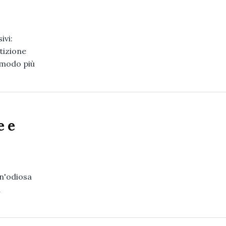
ivi:
tizione
l modo più
e e
n'odiosa
à