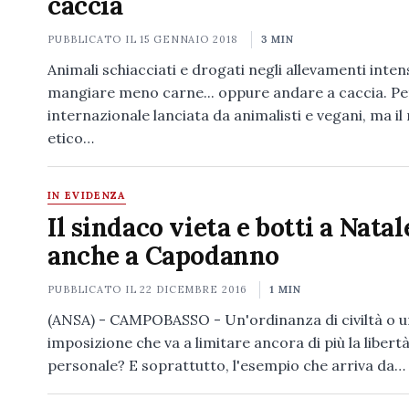
caccia
PUBBLICATO IL
15 GENNAIO 2018
3 MIN
Animali schiacciati e drogati negli allevamenti intens
mangiare meno carne... oppure andare a caccia. Pe
internazionale lanciata da animalisti e vegani, ma i
etico…
IN EVIDENZA
Il sindaco vieta e botti a Natal
anche a Capodanno
PUBBLICATO IL
22 DICEMBRE 2016
1 MIN
(ANSA) - CAMPOBASSO - Un'ordinanza di civiltà o u
imposizione che va a limitare ancora di più la libert
personale? E soprattutto, l'esempio che arriva da…