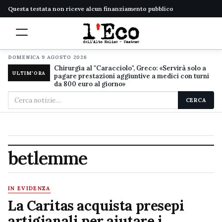
Questa testata non riceve alcun finanziamento pubblico
DOMENICA 9 AGOSTO 2026
Chirurgia al "Caracciolo", Greco: «Servirà solo a
ULTIM'ORA
pagare prestazioni aggiuntive a medici con turni
da 800 euro al giorno»
Cerca
CERCA
nel
sito
betlemme
IN EVIDENZA
La Caritas acquista presepi
artigianali per aiutare i