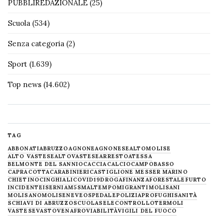
PUBBLIREDAZIONALE
(25)
Scuola
(534)
Senza categoria
(2)
Sport
(1.639)
Top news
(14.602)
TAG
ABBONATI
ABRUZZO
AGNONE
AGNONESE
ALTOMOLISE
ALTO VASTESE
ALTOVASTESE
ARRESTO
ATESSA
BELMONTE DEL SANNIO
CACCIA
CALCIO
CAMPOBASSO
CAPRACOTTA
CARABINIERI
CASTIGLIONE MESSER MARINO
CHIETINO
CINGHIALI
COVID19
DROGA
FINANZA
FORESTALE
FURTO
INCIDENTE
ISERNIA
M5S
MALTEMPO
MIGRANTI
MOLISANI
MOLISANO
MOLISE
NEVE
OSPEDALE
POLIZIA
PROFUGHI
SANITÀ
SCHIAVI DI ABRUZZO
SCUOLA
SELECONTROLLO
TERMOLI
VASTESE
VASTO
VENAFRO
VIABILITÀ
VIGILI DEL FUOCO