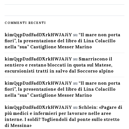
COMMENTI RECENTI
kimQqpDzdFadDXrkHWJAJiY
su
“Il mare non porta
fiori”, la presentazione del libro di Lina Colacillo
nella “sua” Castiglione Messer Marino
kimQqpDzdFadDXrkHWJAJiY
su
Smarriscono il
sentiero e restano bloccati in quota sul Matese,
escursionisti tratti in salvo dal Soccorso alpino
kimQqpDzdFadDXrkHWJAJiY
su
“Il mare non porta
fiori”, la presentazione del libro di Lina Colacillo
nella “sua” Castiglione Messer Marino
kimQqpDzdFadDXrkHWJAJiY
su
Schlein: «Pagare di
più medici e infermieri per lavorare nelle aree
interne. I soldi? Togliendoli dal ponte sullo stretto
di Messina»