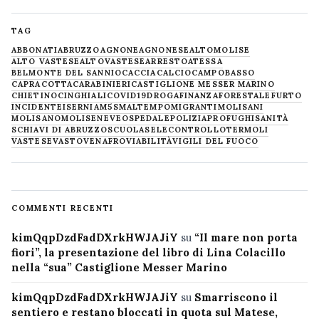
TAG
ABBONATI
ABRUZZO
AGNONE
AGNONESE
ALTOMOLISE
ALTO VASTESE
ALTOVASTESE
ARRESTO
ATESSA
BELMONTE DEL SANNIO
CACCIA
CALCIO
CAMPOBASSO
CAPRACOTTA
CARABINIERI
CASTIGLIONE MESSER MARINO
CHIETINO
CINGHIALI
COVID19
DROGA
FINANZA
FORESTALE
FURTO
INCIDENTE
ISERNIA
M5S
MALTEMPO
MIGRANTI
MOLISANI
MOLISANO
MOLISE
NEVE
OSPEDALE
POLIZIA
PROFUGHI
SANITÀ
SCHIAVI DI ABRUZZO
SCUOLA
SELECONTROLLO
TERMOLI
VASTESE
VASTO
VENAFRO
VIABILITÀ
VIGILI DEL FUOCO
COMMENTI RECENTI
kimQqpDzdFadDXrkHWJAJiY
su
“Il mare non porta
fiori”, la presentazione del libro di Lina Colacillo
nella “sua” Castiglione Messer Marino
kimQqpDzdFadDXrkHWJAJiY
su
Smarriscono il
sentiero e restano bloccati in quota sul Matese,