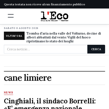
Questa testata non riceve alcun finanziamento pubblico
SABATO 8 AGOSTO 2026
Tromba d'aria nella valle del Volturno, decine di
ULTIM'ORA
alberi abbattuti dal vento: Vigili del fuoco
ripristinano lo stato dei luoghi
Cerca
CERCA
nel
sito
cane limiere
NEWS
Cinghiali, il sindaco Borrelli:
«E’ emergenza nazionale,