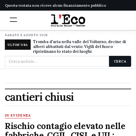
Questa testata non riceve alcun finanziamento pubblico
SABATO 8 AGOSTO 2026
Tromba d'aria nella valle del Volturno, decine di
ULTIM'ORA
alberi abbattuti dal vento: Vigili del fuoco
ripristinano lo stato dei luoghi
Cerca
CERCA
nel
sito
cantieri chiusi
IN EVIDENZA
Rischio contagio elevato nelle
fabbriche, CGIL, CISL e UIL: