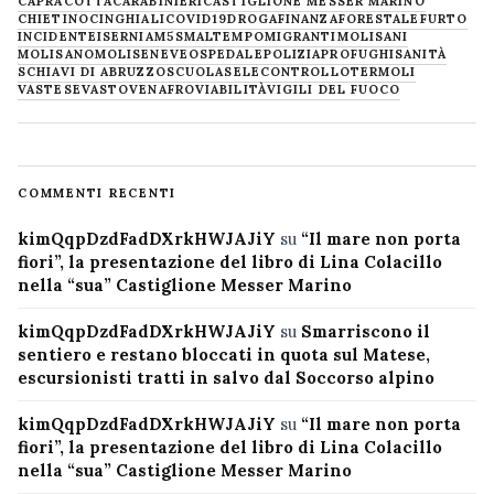
CAPRACOTTA
CARABINIERI
CASTIGLIONE MESSER MARINO
CHIETINO
CINGHIALI
COVID19
DROGA
FINANZA
FORESTALE
FURTO
INCIDENTE
ISERNIA
M5S
MALTEMPO
MIGRANTI
MOLISANI
MOLISANO
MOLISE
NEVE
OSPEDALE
POLIZIA
PROFUGHI
SANITÀ
SCHIAVI DI ABRUZZO
SCUOLA
SELECONTROLLO
TERMOLI
VASTESE
VASTO
VENAFRO
VIABILITÀ
VIGILI DEL FUOCO
COMMENTI RECENTI
kimQqpDzdFadDXrkHWJAJiY
su
“Il mare non porta
fiori”, la presentazione del libro di Lina Colacillo
nella “sua” Castiglione Messer Marino
kimQqpDzdFadDXrkHWJAJiY
su
Smarriscono il
sentiero e restano bloccati in quota sul Matese,
escursionisti tratti in salvo dal Soccorso alpino
kimQqpDzdFadDXrkHWJAJiY
su
“Il mare non porta
fiori”, la presentazione del libro di Lina Colacillo
nella “sua” Castiglione Messer Marino