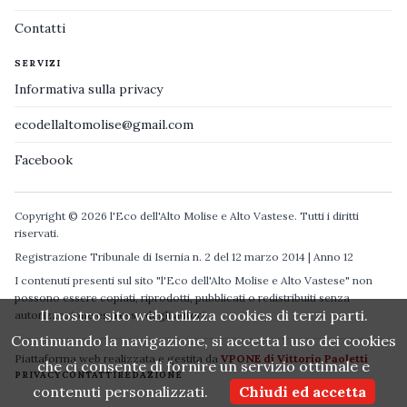
Contatti
SERVIZI
Informativa sulla privacy
ecodellaltomolise@gmail.com
Facebook
Copyright © 2026 l'Eco dell'Alto Molise e Alto Vastese. Tutti i diritti
riservati.
Registrazione Tribunale di Isernia n. 2 del 12 marzo 2014 | Anno 12
I contenuti presenti sul sito "l'Eco dell'Alto Molise e Alto Vastese" non
possono essere copiati, riprodotti, pubblicati o redistribuiti senza
Il nostro sito web utilizza cookies di terzi parti.
autorizzazione espressa degli autori.
Continuando la navigazione, si accetta l uso dei cookies
Piattaforma web realizzata e gestita da
VPONE di Vittorio Paoletti
che ci consente di fornire un servizio ottimale e
PRIVACY
CONTATTI
REDAZIONE
contenuti personalizzati.
Chiudi ed accetta