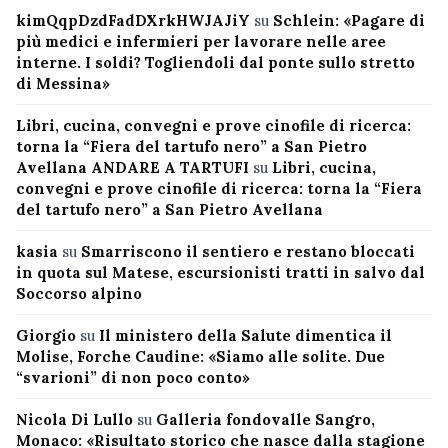
kimQqpDzdFadDXrkHWJAJiY
su
Schlein: «Pagare di
più medici e infermieri per lavorare nelle aree
interne. I soldi? Togliendoli dal ponte sullo stretto
di Messina»
Libri, cucina, convegni e prove cinofile di ricerca:
torna la “Fiera del tartufo nero” a San Pietro
Avellana ANDARE A TARTUFI
su
Libri, cucina,
convegni e prove cinofile di ricerca: torna la “Fiera
del tartufo nero” a San Pietro Avellana
kasia
su
Smarriscono il sentiero e restano bloccati
in quota sul Matese, escursionisti tratti in salvo dal
Soccorso alpino
Giorgio
su
Il ministero della Salute dimentica il
Molise, Forche Caudine: «Siamo alle solite. Due
“svarioni” di non poco conto»
Nicola Di Lullo
su
Galleria fondovalle Sangro,
Monaco: «Risultato storico che nasce dalla stagione