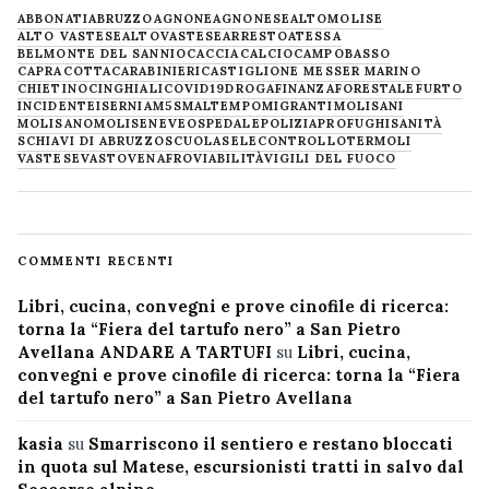
ABBONATI
ABRUZZO
AGNONE
AGNONESE
ALTOMOLISE
ALTO VASTESE
ALTOVASTESE
ARRESTO
ATESSA
BELMONTE DEL SANNIO
CACCIA
CALCIO
CAMPOBASSO
CAPRACOTTA
CARABINIERI
CASTIGLIONE MESSER MARINO
CHIETINO
CINGHIALI
COVID19
DROGA
FINANZA
FORESTALE
FURTO
INCIDENTE
ISERNIA
M5S
MALTEMPO
MIGRANTI
MOLISANI
MOLISANO
MOLISE
NEVE
OSPEDALE
POLIZIA
PROFUGHI
SANITÀ
SCHIAVI DI ABRUZZO
SCUOLA
SELECONTROLLO
TERMOLI
VASTESE
VASTO
VENAFRO
VIABILITÀ
VIGILI DEL FUOCO
COMMENTI RECENTI
Libri, cucina, convegni e prove cinofile di ricerca:
torna la “Fiera del tartufo nero” a San Pietro
Avellana ANDARE A TARTUFI
su
Libri, cucina,
convegni e prove cinofile di ricerca: torna la “Fiera
del tartufo nero” a San Pietro Avellana
kasia
su
Smarriscono il sentiero e restano bloccati
in quota sul Matese, escursionisti tratti in salvo dal