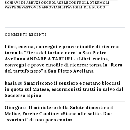
SCHIAVI DI ABRUZZO
SCUOLA
SELECONTROLLO
TERMOLI
VASTESE
VASTO
VENAFRO
VIABILITÀ
VIGILI DEL FUOCO
COMMENTI RECENTI
Libri, cucina, convegni e prove cinofile di ricerca:
torna la “Fiera del tartufo nero” a San Pietro
Avellana ANDARE A TARTUFI
su
Libri, cucina,
convegni e prove cinofile di ricerca: torna la “Fiera
del tartufo nero” a San Pietro Avellana
kasia
su
Smarriscono il sentiero e restano bloccati
in quota sul Matese, escursionisti tratti in salvo dal
Soccorso alpino
Giorgio
su
Il ministero della Salute dimentica il
Molise, Forche Caudine: «Siamo alle solite. Due
“svarioni” di non poco conto»