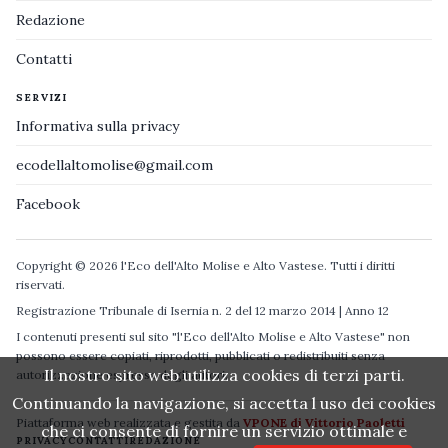
Redazione
Contatti
SERVIZI
Informativa sulla privacy
ecodellaltomolise@gmail.com
Facebook
Copyright © 2026 l'Eco dell'Alto Molise e Alto Vastese. Tutti i diritti
riservati.
Registrazione Tribunale di Isernia n. 2 del 12 marzo 2014 | Anno 12
I contenuti presenti sul sito "l'Eco dell'Alto Molise e Alto Vastese" non
possono essere copiati, riprodotti, pubblicati o redistribuiti senza
Il nostro sito web utilizza cookies di terzi parti.
autorizzazione espressa degli autori.
Continuando la navigazione, si accetta l uso dei cookies
Piattaforma web realizzata e gestita da
VPONE di Vittorio Paoletti
che ci consente di fornire un servizio ottimale e
PRIVACY
CONTATTI
REDAZIONE