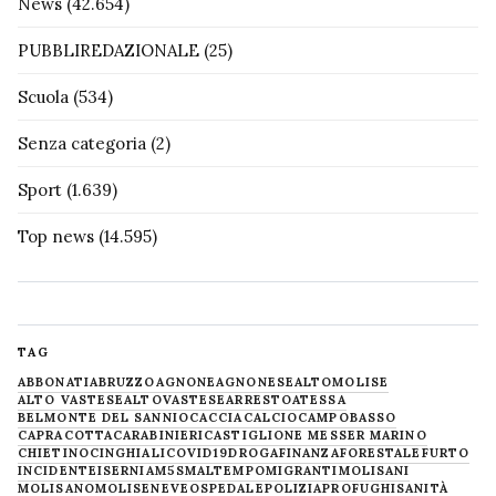
News
(42.654)
PUBBLIREDAZIONALE
(25)
Scuola
(534)
Senza categoria
(2)
Sport
(1.639)
Top news
(14.595)
TAG
ABBONATI
ABRUZZO
AGNONE
AGNONESE
ALTOMOLISE
ALTO VASTESE
ALTOVASTESE
ARRESTO
ATESSA
BELMONTE DEL SANNIO
CACCIA
CALCIO
CAMPOBASSO
CAPRACOTTA
CARABINIERI
CASTIGLIONE MESSER MARINO
CHIETINO
CINGHIALI
COVID19
DROGA
FINANZA
FORESTALE
FURTO
INCIDENTE
ISERNIA
M5S
MALTEMPO
MIGRANTI
MOLISANI
MOLISANO
MOLISE
NEVE
OSPEDALE
POLIZIA
PROFUGHI
SANITÀ