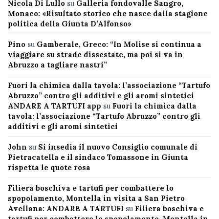
Nicola Di Lullo
su
Galleria fondovalle Sangro,
Monaco: «Risultato storico che nasce dalla stagione
politica della Giunta D’Alfonso»
Pino
su
Gamberale, Greco: “In Molise si continua a
viaggiare su strade dissestate, ma poi si va in
Abruzzo a tagliare nastri”
Fuori la chimica dalla tavola: l’associazione “Tartufo
Abruzzo” contro gli additivi e gli aromi sintetici
ANDARE A TARTUFI app
su
Fuori la chimica dalla
tavola: l’associazione “Tartufo Abruzzo” contro gli
additivi e gli aromi sintetici
John
su
Si insedia il nuovo Consiglio comunale di
Pietracatella e il sindaco Tomassone in Giunta
rispetta le quote rosa
Filiera boschiva e tartufi per combattere lo
spopolamento, Montella in visita a San Pietro
Avellana: ANDARE A TARTUFI
su
Filiera boschiva e
tartufi per combattere lo spopolamento, Montella in