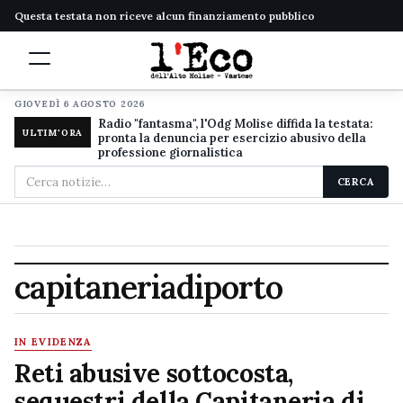
Questa testata non riceve alcun finanziamento pubblico
GIOVEDÌ 6 AGOSTO 2026
Radio "fantasma", l'Odg Molise diffida la testata:
ULTIM'ORA
pronta la denuncia per esercizio abusivo della
professione giornalistica
Cerca
CERCA
nel
sito
capitaneriadiporto
IN EVIDENZA
Reti abusive sottocosta,
sequestri della Capitaneria di