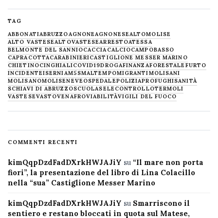
TAG
ABBONATI
ABRUZZO
AGNONE
AGNONESE
ALTOMOLISE
ALTO VASTESE
ALTOVASTESE
ARRESTO
ATESSA
BELMONTE DEL SANNIO
CACCIA
CALCIO
CAMPOBASSO
CAPRACOTTA
CARABINIERI
CASTIGLIONE MESSER MARINO
CHIETINO
CINGHIALI
COVID19
DROGA
FINANZA
FORESTALE
FURTO
INCIDENTE
ISERNIA
M5S
MALTEMPO
MIGRANTI
MOLISANI
MOLISANO
MOLISE
NEVE
OSPEDALE
POLIZIA
PROFUGHI
SANITÀ
SCHIAVI DI ABRUZZO
SCUOLA
SELECONTROLLO
TERMOLI
VASTESE
VASTO
VENAFRO
VIABILITÀ
VIGILI DEL FUOCO
COMMENTI RECENTI
kimQqpDzdFadDXrkHWJAJiY
su
“Il mare non porta
fiori”, la presentazione del libro di Lina Colacillo
nella “sua” Castiglione Messer Marino
kimQqpDzdFadDXrkHWJAJiY
su
Smarriscono il
sentiero e restano bloccati in quota sul Matese,