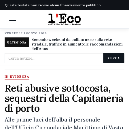
Questa testata non riceve alcun finanziamento pubblico
VENERDÌ 7 AGOSTO 2026
Secondo weekend da bollino nero sulla rete
ULTIM'ORA
stradale, traffico in aumento: le raccomandazioni
dell'Anas
Cerca
CERCA
nel
sito
IN EVIDENZA
Reti abusive sottocosta,
sequestri della Capitaneria
di porto
Alle prime luci dell’alba il personale
dell’Ufficio Circondariale Marittimo di Vasto