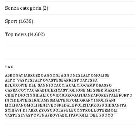
Senza categoria
(2)
Sport
(1.639)
Top news
(14.602)
TAG
ABBONATI
ABRUZZO
AGNONE
AGNONESE
ALTOMOLISE
ALTO VASTESE
ALTOVASTESE
ARRESTO
ATESSA
BELMONTE DEL SANNIO
CACCIA
CALCIO
CAMPOBASSO
CAPRACOTTA
CARABINIERI
CASTIGLIONE MESSER MARINO
CHIETINO
CINGHIALI
COVID19
DROGA
FINANZA
FORESTALE
FURTO
INCIDENTE
ISERNIA
M5S
MALTEMPO
MIGRANTI
MOLISANI
MOLISANO
MOLISE
NEVE
OSPEDALE
POLIZIA
PROFUGHI
SANITÀ
SCHIAVI DI ABRUZZO
SCUOLA
SELECONTROLLO
TERMOLI
VASTESE
VASTO
VENAFRO
VIABILITÀ
VIGILI DEL FUOCO