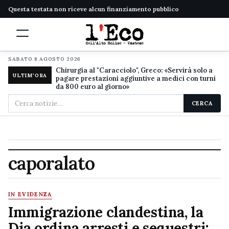
Questa testata non riceve alcun finanziamento pubblico
SABATO 8 AGOSTO 2026
Chirurgia al "Caracciolo", Greco: «Servirà solo a
ULTIM'ORA
pagare prestazioni aggiuntive a medici con turni
da 800 euro al giorno»
Cerca
CERCA
nel
sito
caporalato
IN EVIDENZA
Immigrazione clandestina, la
Dia ordina arresti e sequestri: