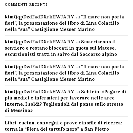
COMMENTI RECENTI
kimQqpDzdFadDXrkHWJAJiY
su
“Il mare non porta
fiori”, la presentazione del libro di Lina Colacillo
nella “sua” Castiglione Messer Marino
kimQqpDzdFadDXrkHWJAJiY
su
Smarriscono il
sentiero e restano bloccati in quota sul Matese,
escursionisti tratti in salvo dal Soccorso alpino
kimQqpDzdFadDXrkHWJAJiY
su
“Il mare non porta
fiori”, la presentazione del libro di Lina Colacillo
nella “sua” Castiglione Messer Marino
kimQqpDzdFadDXrkHWJAJiY
su
Schlein: «Pagare di
più medici e infermieri per lavorare nelle aree
interne. I soldi? Togliendoli dal ponte sullo stretto
di Messina»
Libri, cucina, convegni e prove cinofile di ricerca:
torna la “Fiera del tartufo nero” a San Pietro