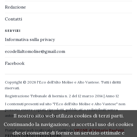
Redazione
Contatti
SERVIZI
Informativa sulla privacy
ecodellaltomolise@gmail.com
Facebook
Copyright © 2026 l'Eco dell'Alto Molise e Alto Vastese. Tutti i diritti
riservati.
Registrazione Tribunale di Isernia n. 2 del 12 marzo 2014 | Anno 12
I contenuti presenti sul sito "l'Eco dell'Alto Molise e Alto Vastese" non
possono essere copiati, riprodotti, pubblicati o redistribuiti senza
Il nostro sito web utilizza cookies di terzi parti.
autorizzazione espressa degli autori.
Continuando la navigazione, si accetta l uso dei cookies
Piattaforma web realizzata e gestita da
VPONE di Vittorio Paoletti
che ci consente di fornire un servizio ottimale e
PRIVACY
CONTATTI
REDAZIONE