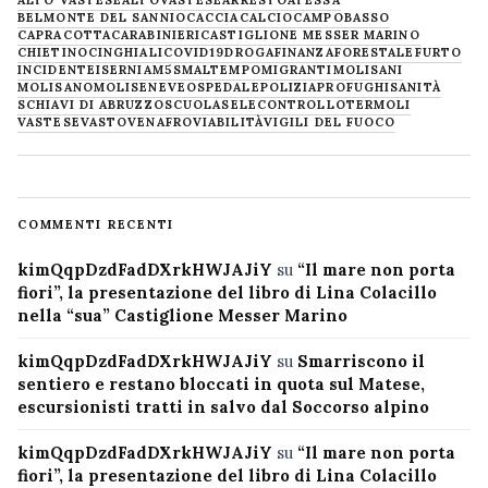
ALTO VASTESE
ALTOVASTESE
ARRESTO
ATESSA
BELMONTE DEL SANNIO
CACCIA
CALCIO
CAMPOBASSO
CAPRACOTTA
CARABINIERI
CASTIGLIONE MESSER MARINO
CHIETINO
CINGHIALI
COVID19
DROGA
FINANZA
FORESTALE
FURTO
INCIDENTE
ISERNIA
M5S
MALTEMPO
MIGRANTI
MOLISANI
MOLISANO
MOLISE
NEVE
OSPEDALE
POLIZIA
PROFUGHI
SANITÀ
SCHIAVI DI ABRUZZO
SCUOLA
SELECONTROLLO
TERMOLI
VASTESE
VASTO
VENAFRO
VIABILITÀ
VIGILI DEL FUOCO
COMMENTI RECENTI
kimQqpDzdFadDXrkHWJAJiY
su
“Il mare non porta
fiori”, la presentazione del libro di Lina Colacillo
nella “sua” Castiglione Messer Marino
kimQqpDzdFadDXrkHWJAJiY
su
Smarriscono il
sentiero e restano bloccati in quota sul Matese,
escursionisti tratti in salvo dal Soccorso alpino
kimQqpDzdFadDXrkHWJAJiY
su
“Il mare non porta
fiori”, la presentazione del libro di Lina Colacillo