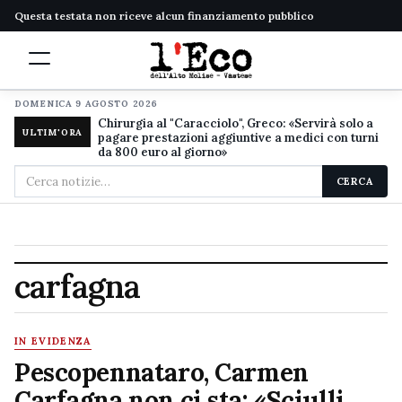
Questa testata non riceve alcun finanziamento pubblico
DOMENICA 9 AGOSTO 2026
Chirurgia al "Caracciolo", Greco: «Servirà solo a
ULTIM'ORA
pagare prestazioni aggiuntive a medici con turni
da 800 euro al giorno»
Cerca
CERCA
nel
sito
carfagna
IN EVIDENZA
Pescopennataro, Carmen
Carfagna non ci sta: «Sciulli