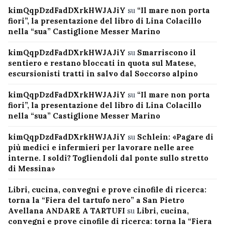
kimQqpDzdFadDXrkHWJAJiY
su
“Il mare non porta
fiori”, la presentazione del libro di Lina Colacillo
nella “sua” Castiglione Messer Marino
kimQqpDzdFadDXrkHWJAJiY
su
Smarriscono il
sentiero e restano bloccati in quota sul Matese,
escursionisti tratti in salvo dal Soccorso alpino
kimQqpDzdFadDXrkHWJAJiY
su
“Il mare non porta
fiori”, la presentazione del libro di Lina Colacillo
nella “sua” Castiglione Messer Marino
kimQqpDzdFadDXrkHWJAJiY
su
Schlein: «Pagare di
più medici e infermieri per lavorare nelle aree
interne. I soldi? Togliendoli dal ponte sullo stretto
di Messina»
Libri, cucina, convegni e prove cinofile di ricerca:
torna la “Fiera del tartufo nero” a San Pietro
Avellana ANDARE A TARTUFI
su
Libri, cucina,
convegni e prove cinofile di ricerca: torna la “Fiera