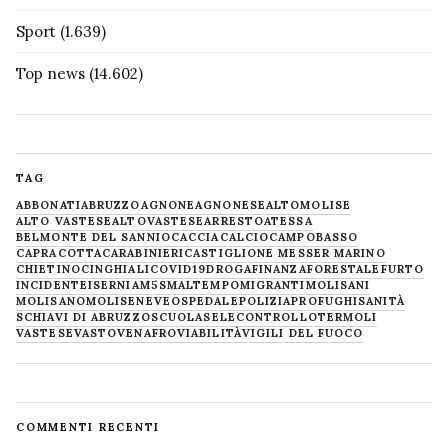
Sport
(1.639)
Top news
(14.602)
TAG
ABBONATI
ABRUZZO
AGNONE
AGNONESE
ALTOMOLISE
ALTO VASTESE
ALTOVASTESE
ARRESTO
ATESSA
BELMONTE DEL SANNIO
CACCIA
CALCIO
CAMPOBASSO
CAPRACOTTA
CARABINIERI
CASTIGLIONE MESSER MARINO
CHIETINO
CINGHIALI
COVID19
DROGA
FINANZA
FORESTALE
FURTO
INCIDENTE
ISERNIA
M5S
MALTEMPO
MIGRANTI
MOLISANI
MOLISANO
MOLISE
NEVE
OSPEDALE
POLIZIA
PROFUGHI
SANITÀ
SCHIAVI DI ABRUZZO
SCUOLA
SELECONTROLLO
TERMOLI
VASTESE
VASTO
VENAFRO
VIABILITÀ
VIGILI DEL FUOCO
COMMENTI RECENTI