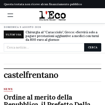
Questa testata non riceve alcun finanziamento pubblico
DOMENICA 9 AGOSTO 2026
Chirurgia al "Caracciolo", Greco: «Servirà solo a
ULTIM'ORA
pagare prestazioni aggiuntive a medici con turni
da 800 euro al giorno»
Cerca
CERCA
nel
sito
castelfrentano
NEWS
Ordine al merito della
Repubblica, il Prefetto Della