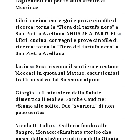
Togliendoli dal ponte sullo stretto di
Messina»
Libri, cucina, convegni e prove cinofile di
ricerca: torna la “Fiera del tartufo nero” a
San Pietro Avellana ANDARE A TARTUFI
su
Libri, cucina, convegni e prove cinofile di
ricerca: torna la “Fiera del tartufo nero” a
San Pietro Avellana
kasia
su
Smarriscono il sentiero e restano
bloccati in quota sul Matese, escursionisti
tratti in salvo dal Soccorso alpino
Giorgio
su
Il ministero della Salute
dimentica il Molise, Forche Caudine:
«Siamo alle solite. Due “svarioni” di non
poco conto»
Nicola Di Lullo
su
Galleria fondovalle
Sangro, Monaco: «Risultato storico che
nasce dalla stagione politica della Giunta