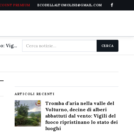
CCOUNT PREMIUM
ECODELLALTOMOLISE@GMAIL.COM
Cerca
Tromba d'aria nella valle del Volturno, decine di alberi abbattuti dal vento: Vigili del fuoco ripristinano lo stato dei luoghi
CERCA
nel
sito
ARTICOLI RECENTI
Tromba d’aria nella valle del
Volturno, decine di alberi
abbattuti dal vento: Vigili del
fuoco ripristinano lo stato dei
luoghi