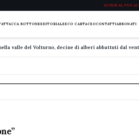
ACCEDI AL TUO A
L'ATTACCA BOTTONE
EDITORIALE
ECO CARTACEO
CONTATTI
ABBONATI
e
one”