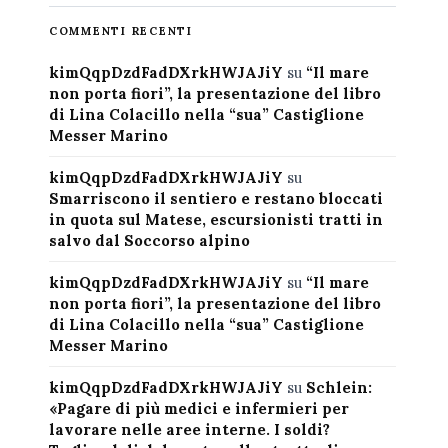
COMMENTI RECENTI
kimQqpDzdFadDXrkHWJAJiY
su
“Il mare
non porta fiori”, la presentazione del libro
di Lina Colacillo nella “sua” Castiglione
Messer Marino
kimQqpDzdFadDXrkHWJAJiY
su
Smarriscono il sentiero e restano bloccati
in quota sul Matese, escursionisti tratti in
salvo dal Soccorso alpino
kimQqpDzdFadDXrkHWJAJiY
su
“Il mare
non porta fiori”, la presentazione del libro
di Lina Colacillo nella “sua” Castiglione
Messer Marino
kimQqpDzdFadDXrkHWJAJiY
su
Schlein:
«Pagare di più medici e infermieri per
lavorare nelle aree interne. I soldi?