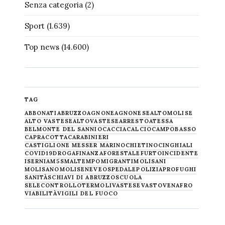
Senza categoria
(2)
Sport
(1.639)
Top news
(14.600)
TAG
ABBONATI
ABRUZZO
AGNONE
AGNONESE
ALTOMOLISE
ALTO VASTESE
ALTOVASTESE
ARRESTO
ATESSA
BELMONTE DEL SANNIO
CACCIA
CALCIO
CAMPOBASSO
CAPRACOTTA
CARABINIERI
CASTIGLIONE MESSER MARINO
CHIETINO
CINGHIALI
COVID19
DROGA
FINANZA
FORESTALE
FURTO
INCIDENTE
ISERNIA
M5S
MALTEMPO
MIGRANTI
MOLISANI
MOLISANO
MOLISE
NEVE
OSPEDALE
POLIZIA
PROFUGHI
SANITÀ
SCHIAVI DI ABRUZZO
SCUOLA
SELECONTROLLO
TERMOLI
VASTESE
VASTO
VENAFRO
VIABILITÀ
VIGILI DEL FUOCO