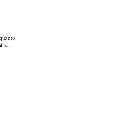
 quanto
alla…