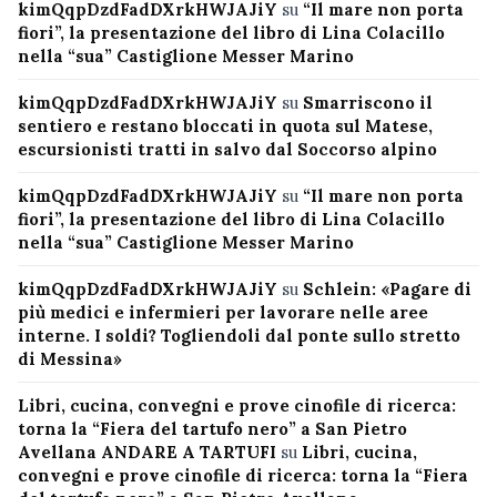
kimQqpDzdFadDXrkHWJAJiY
su
“Il mare non porta
fiori”, la presentazione del libro di Lina Colacillo
nella “sua” Castiglione Messer Marino
kimQqpDzdFadDXrkHWJAJiY
su
Smarriscono il
sentiero e restano bloccati in quota sul Matese,
escursionisti tratti in salvo dal Soccorso alpino
kimQqpDzdFadDXrkHWJAJiY
su
“Il mare non porta
fiori”, la presentazione del libro di Lina Colacillo
nella “sua” Castiglione Messer Marino
kimQqpDzdFadDXrkHWJAJiY
su
Schlein: «Pagare di
più medici e infermieri per lavorare nelle aree
interne. I soldi? Togliendoli dal ponte sullo stretto
di Messina»
Libri, cucina, convegni e prove cinofile di ricerca:
torna la “Fiera del tartufo nero” a San Pietro
Avellana ANDARE A TARTUFI
su
Libri, cucina,
convegni e prove cinofile di ricerca: torna la “Fiera