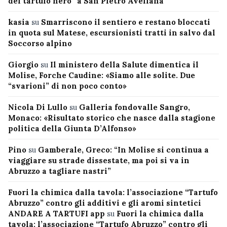
del tartufo nero” a San Pietro Avellana
kasia
su
Smarriscono il sentiero e restano bloccati
in quota sul Matese, escursionisti tratti in salvo dal
Soccorso alpino
Giorgio
su
Il ministero della Salute dimentica il
Molise, Forche Caudine: «Siamo alle solite. Due
“svarioni” di non poco conto»
Nicola Di Lullo
su
Galleria fondovalle Sangro,
Monaco: «Risultato storico che nasce dalla stagione
politica della Giunta D’Alfonso»
Pino
su
Gamberale, Greco: “In Molise si continua a
viaggiare su strade dissestate, ma poi si va in
Abruzzo a tagliare nastri”
Fuori la chimica dalla tavola: l’associazione “Tartufo
Abruzzo” contro gli additivi e gli aromi sintetici
ANDARE A TARTUFI app
su
Fuori la chimica dalla
tavola: l’associazione “Tartufo Abruzzo” contro gli