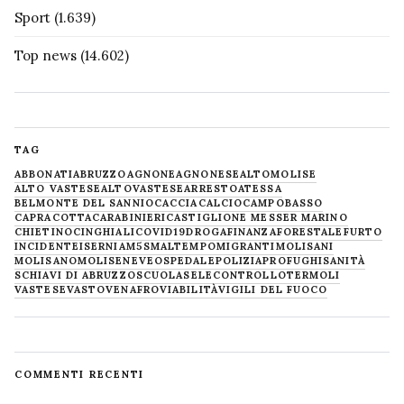
Sport
(1.639)
Top news
(14.602)
TAG
ABBONATI
ABRUZZO
AGNONE
AGNONESE
ALTOMOLISE
ALTO VASTESE
ALTOVASTESE
ARRESTO
ATESSA
BELMONTE DEL SANNIO
CACCIA
CALCIO
CAMPOBASSO
CAPRACOTTA
CARABINIERI
CASTIGLIONE MESSER MARINO
CHIETINO
CINGHIALI
COVID19
DROGA
FINANZA
FORESTALE
FURTO
INCIDENTE
ISERNIA
M5S
MALTEMPO
MIGRANTI
MOLISANI
MOLISANO
MOLISE
NEVE
OSPEDALE
POLIZIA
PROFUGHI
SANITÀ
SCHIAVI DI ABRUZZO
SCUOLA
SELECONTROLLO
TERMOLI
VASTESE
VASTO
VENAFRO
VIABILITÀ
VIGILI DEL FUOCO
COMMENTI RECENTI