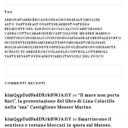
TAG
ABBONATI
ABRUZZO
AGNONE
AGNONESE
ALTOMOLISE
ALTO VASTESE
ALTOVASTESE
ARRESTO
ATESSA
BELMONTE DEL SANNIO
CACCIA
CALCIO
CAMPOBASSO
CAPRACOTTA
CARABINIERI
CASTIGLIONE MESSER MARINO
CHIETINO
CINGHIALI
COVID19
DROGA
FINANZA
FORESTALE
FURTO
INCIDENTE
ISERNIA
M5S
MALTEMPO
MIGRANTI
MOLISANI
MOLISANO
MOLISE
NEVE
OSPEDALE
POLIZIA
PROFUGHI
SANITÀ
SCHIAVI DI ABRUZZO
SCUOLA
SELECONTROLLO
TERMOLI
VASTESE
VASTO
VENAFRO
VIABILITÀ
VIGILI DEL FUOCO
COMMENTI RECENTI
kimQqpDzdFadDXrkHWJAJiY
su
“Il mare non porta
fiori”, la presentazione del libro di Lina Colacillo
nella “sua” Castiglione Messer Marino
kimQqpDzdFadDXrkHWJAJiY
su
Smarriscono il
sentiero e restano bloccati in quota sul Matese,