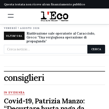
Questa testata non riceve alcun finanziamento pubblico
VENERDÌ 7 AGOSTO 2026
Riattivazione sale operatorie al Caracciolo,
ULTIM'ORA
Greco: "Una vergognosa operazione di
propaganda"
Cerca
CERCA
nel
sito
consiglieri
IN EVIDENZA
Covid-19, Patrizia Manzo:
“Decurtare busta paga da