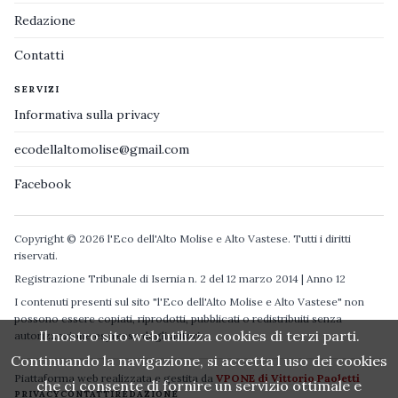
Redazione
Contatti
SERVIZI
Informativa sulla privacy
ecodellaltomolise@gmail.com
Facebook
Copyright © 2026 l'Eco dell'Alto Molise e Alto Vastese. Tutti i diritti
riservati.
Registrazione Tribunale di Isernia n. 2 del 12 marzo 2014 | Anno 12
I contenuti presenti sul sito "l'Eco dell'Alto Molise e Alto Vastese" non
possono essere copiati, riprodotti, pubblicati o redistribuiti senza
Il nostro sito web utilizza cookies di terzi parti.
autorizzazione espressa degli autori.
Continuando la navigazione, si accetta l uso dei cookies
Piattaforma web realizzata e gestita da
VPONE di Vittorio Paoletti
che ci consente di fornire un servizio ottimale e
PRIVACY
CONTATTI
REDAZIONE