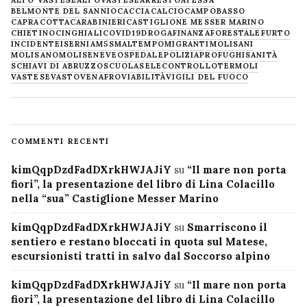
ALTO VASTESE
ALTOVASTESE
ARRESTO
ATESSA
BELMONTE DEL SANNIO
CACCIA
CALCIO
CAMPOBASSO
CAPRACOTTA
CARABINIERI
CASTIGLIONE MESSER MARINO
CHIETINO
CINGHIALI
COVID19
DROGA
FINANZA
FORESTALE
FURTO
INCIDENTE
ISERNIA
M5S
MALTEMPO
MIGRANTI
MOLISANI
MOLISANO
MOLISE
NEVE
OSPEDALE
POLIZIA
PROFUGHI
SANITÀ
SCHIAVI DI ABRUZZO
SCUOLA
SELECONTROLLO
TERMOLI
VASTESE
VASTO
VENAFRO
VIABILITÀ
VIGILI DEL FUOCO
COMMENTI RECENTI
kimQqpDzdFadDXrkHWJAJiY
su
“Il mare non porta
fiori”, la presentazione del libro di Lina Colacillo
nella “sua” Castiglione Messer Marino
kimQqpDzdFadDXrkHWJAJiY
su
Smarriscono il
sentiero e restano bloccati in quota sul Matese,
escursionisti tratti in salvo dal Soccorso alpino
kimQqpDzdFadDXrkHWJAJiY
su
“Il mare non porta
fiori”, la presentazione del libro di Lina Colacillo