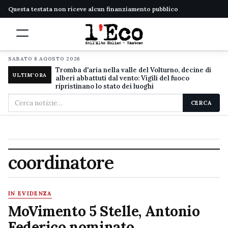
Questa testata non riceve alcun finanziamento pubblico
SABATO 8 AGOSTO 2026
Tromba d'aria nella valle del Volturno, decine di
ULTIM'ORA
alberi abbattuti dal vento: Vigili del fuoco
ripristinano lo stato dei luoghi
Cerca
CERCA
nel
sito
coordinatore
IN EVIDENZA
MoVimento 5 Stelle, Antonio
Federico nominato