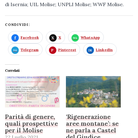
di Isernia; UIL Molise; UNPLI Molise; WWF Molise.
CONDIVIDI:
Facebook
X
WhatsApp
Telegram
Pinterest
LinkedIn
Correlati
Parità di genere,
‘Rigenerazione
quali prospettive
aree montane’: se
per il Molise
ne parla a Castel
del Giudice,
22 Luglio 2021