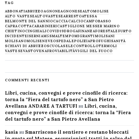
TAG
ABBONATI
ABRUZZO
AGNONE
AGNONESE
ALTOMOLISE
ALTO VASTESE
ALTOVASTESE
ARRESTO
ATESSA
BELMONTE DEL SANNIO
CACCIA
CALCIO
CAMPOBASSO
CAPRACOTTA
CARABINIERI
CASTIGLIONE MESSER MARINO
CHIETINO
CINGHIALI
COVID19
DROGA
FINANZA
FORESTALE
FURTO
INCIDENTE
ISERNIA
M5S
MALTEMPO
MIGRANTI
MOLISANI
MOLISANO
MOLISE
NEVE
OSPEDALE
POLIZIA
PROFUGHI
SANITÀ
SCHIAVI DI ABRUZZO
SCUOLA
SELECONTROLLO
TERMOLI
VASTESE
VASTO
VENAFRO
VIABILITÀ
VIGILI DEL FUOCO
COMMENTI RECENTI
Libri, cucina, convegni e prove cinofile di ricerca:
torna la “Fiera del tartufo nero” a San Pietro
Avellana ANDARE A TARTUFI
su
Libri, cucina,
convegni e prove cinofile di ricerca: torna la “Fiera
del tartufo nero” a San Pietro Avellana
kasia
su
Smarriscono il sentiero e restano bloccati
in quota sul Matese, escursionisti tratti in salvo dal