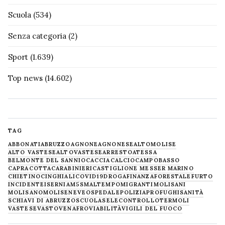
Scuola
(534)
Senza categoria
(2)
Sport
(1.639)
Top news
(14.602)
TAG
ABBONATI
ABRUZZO
AGNONE
AGNONESE
ALTOMOLISE
ALTO VASTESE
ALTOVASTESE
ARRESTO
ATESSA
BELMONTE DEL SANNIO
CACCIA
CALCIO
CAMPOBASSO
CAPRACOTTA
CARABINIERI
CASTIGLIONE MESSER MARINO
CHIETINO
CINGHIALI
COVID19
DROGA
FINANZA
FORESTALE
FURTO
INCIDENTE
ISERNIA
M5S
MALTEMPO
MIGRANTI
MOLISANI
MOLISANO
MOLISE
NEVE
OSPEDALE
POLIZIA
PROFUGHI
SANITÀ
SCHIAVI DI ABRUZZO
SCUOLA
SELECONTROLLO
TERMOLI
VASTESE
VASTO
VENAFRO
VIABILITÀ
VIGILI DEL FUOCO