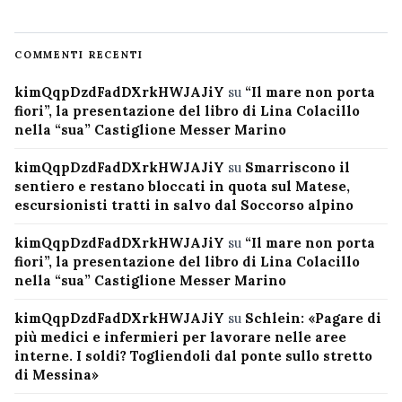
COMMENTI RECENTI
kimQqpDzdFadDXrkHWJAJiY
su
“Il mare non porta
fiori”, la presentazione del libro di Lina Colacillo
nella “sua” Castiglione Messer Marino
kimQqpDzdFadDXrkHWJAJiY
su
Smarriscono il
sentiero e restano bloccati in quota sul Matese,
escursionisti tratti in salvo dal Soccorso alpino
kimQqpDzdFadDXrkHWJAJiY
su
“Il mare non porta
fiori”, la presentazione del libro di Lina Colacillo
nella “sua” Castiglione Messer Marino
kimQqpDzdFadDXrkHWJAJiY
su
Schlein: «Pagare di
più medici e infermieri per lavorare nelle aree
interne. I soldi? Togliendoli dal ponte sullo stretto
di Messina»