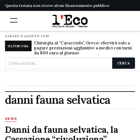
Questa testata non riceve alcun finanziamento pubblico
SABATO 8 AGOSTO 2026
Chirurgia al "Caracciolo", Greco: «Servirà solo a
ULTIM'ORA
pagare prestazioni aggiuntive a medici con turni
da 800 euro al giorno»
Cerca
CERCA
nel
sito
danni fauna selvatica
NEWS
Danni da fauna selvatica, la
Cassazione “rivoluziona”